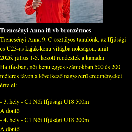
Trencsényi Anna ifi vb bronzérmes
Trencsényi Anna 9. C osztályos tanulónk, az Ifjúsági
és U23-as kajak-kenu világbajnokságon, amit
2026. július 1-5. között rendeztek a kanadai
Halifaxban, női kenu egyes számokban 500 és 200
méteres távon a következő nagyszerű eredményeket
érte el:
- 3. hely - C1 Női Ifjúsági U18 500m
A döntő
- 4. hely - C1 Női Ifjúsági U18 200m
A döntő