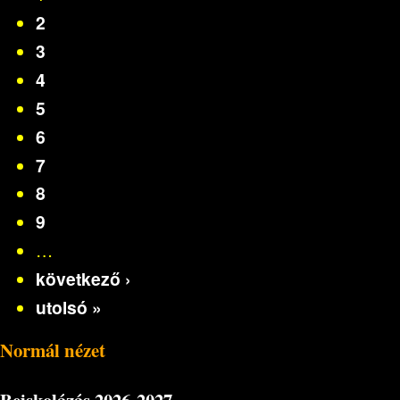
2
3
4
5
6
7
8
9
…
következő ›
utolsó »
Normál nézet