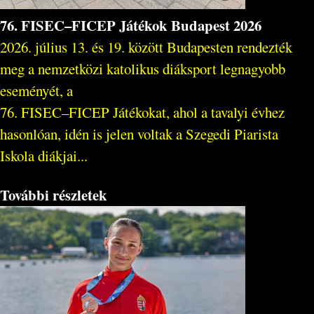
76. FISEC–FICEP Játékok Budapest 2026
2026. július 13. és 19. között Budapesten rendezték
meg a nemzetközi katolikus diáksport legnagyobb
eseményét, a
76. FISEC–FICEP Játékokat, ahol a tavalyi évhez
hasonlóan, idén is jelen voltak a Szegedi Piarista
Iskola diákjai...
További részletek