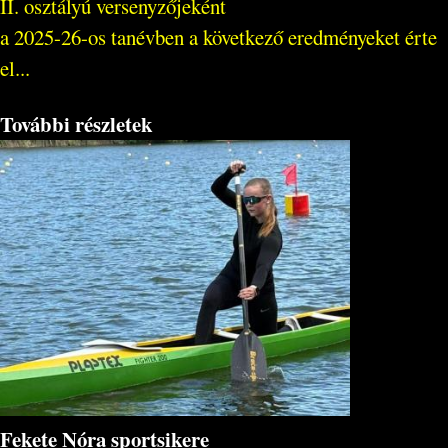
II. osztályú versenyzőjeként
a 2025-26-os tanévben a következő eredményeket érte
el...
További részletek
Fekete Nóra sportsikere