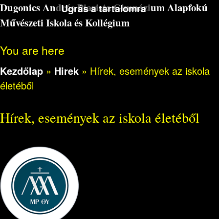
Dugonics András Piarista Gimnázium Alapfokú
Ugrás a tartalomra
Művészeti Iskola és Kollégium
You are here
Kezdőlap
»
Hirek
»
Hírek, események az iskola
életéből
Hírek, események az iskola életéből