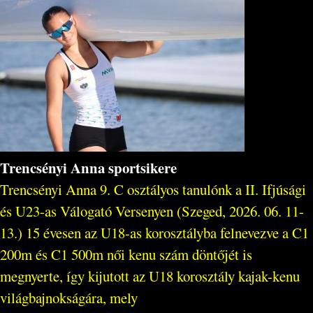
Trencsényi Anna sportsikere
Trencsényi Anna 9. C osztályos tanulónk a II. Ifjúsági
és U23-as Válogató Versenyen (Szeged, 2026. 06. 11-
13.) 15 évesen az U18-as korosztályba felnevezve a C1
200m és C1 500m női kenu szám döntőjét is
megnyerte, így kijutott az U18 korosztály kajak-kenu
világbajnokságára, mely