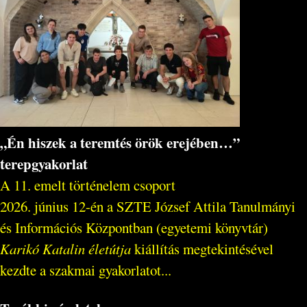
„Én hiszek a teremtés örök erejében…”
terepgyakorlat
A 11. emelt történelem csoport
2026. június 12-én a SZTE József Attila Tanulmányi
és Információs Központban (egyetemi könyvtár)
Karikó Katalin életútja
kiállítás megtekintésével
kezdte a szakmai gyakorlatot...