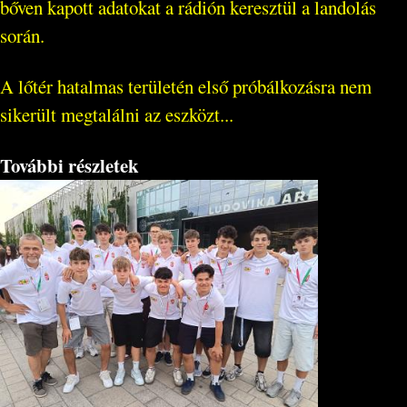
bőven kapott adatokat a rádión keresztül a landolás
során.
A lőtér hatalmas területén első próbálkozásra nem
sikerült megtalálni az eszközt...
További részletek