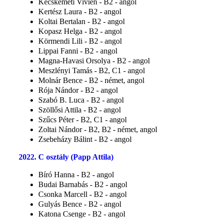
Kecskeméti Vivien - B2 - angol
Kertész Laura - B2 - angol
Koltai Bertalan - B2 - angol
Kopasz Helga - B2 - angol
Körmendi Lili - B2 - angol
Lippai Fanni - B2 - angol
Magna-Havasi Orsolya - B2 - angol
Meszlényi Tamás - B2, C1 - angol
Molnár Bence - B2 - német, angol
Rója Nándor - B2 - angol
Szabó B. Luca - B2 - angol
Szöllősi Attila - B2 - angol
Szűcs Péter - B2, C1 - angol
Zoltai Nándor - B2, B2 - német, angol
Zsebeházy Bálint - B2 - angol
2022. C osztály (Papp Attila)
Bíró Hanna - B2 - angol
Budai Barnabás - B2 - angol
Csonka Marcell - B2 - angol
Gulyás Bence - B2 - angol
Katona Csenge - B2 - angol