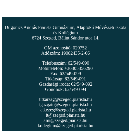
Dugonics András Piarista Gimnázium, Alapfokú Művészeti Iskola
és Kollégium
6724 Szeged, Bálint Sándor utca 14.
OM azonosító: 029752
Adószám: 19082435-2-06
Telefonszám: 62/549-090
Mobiltelefon: +36305356290
Fax: 62/549-099
Titkárság: 62/549-091
Gazdasági iroda: 62/549-092
Gondnok: 62/549-094
titkarsag@szeged.piarista.hu
igazgato@szeged.piarista.hu
etkezes@szeged.piarista.hu
it@szeged.piarista.hu
ami@szeged.piarista.hu
kollegium@szeged.piarista.hu