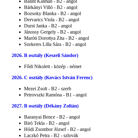
Bálint Kálmán - B2 - angol
Bárkányi Villó - B2 - angol
Bozsoky Blanka - B2 - angol
Dervarics Viola - B2 - angol
Durst Janka - B2 - angol
Jánossy Gergely - B2 - angol
Maróti Dorottya Zita - B2 - angol
Szekeres Lilla Sára - B2 - angol
2026. B osztály (Keszeli Sándor)
Fődi Nikolett - közép - német
2026. C osztály (Kovács István Ferenc)
Mezei Zsolt - B2 - szerb
Petrovszki Ramóna - B1 - angol
2027. B osztály (Dékány Zoltán)
Baranyai Bence - B2 - angol
Biró Tekla - B2 - angol
Hódi Zsombor József - B2 - angol
Laczkó Petra - B2 - szlovák