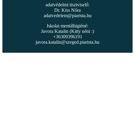
adatvédelmi tisztviselő:
Dr. Kiss Nóra
adatvedelem@piarista.hu
Iskolai mentálhigiéné:
Javora Katalin (Kitty néni :)
+36309396191
javora.katalin@szeged.piarista.hu