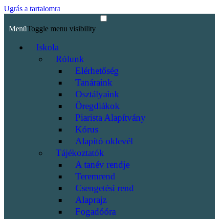
Ugrás a tartalomra
Menü
Toggle menu visibility
Iskola
Rólunk
Elérhetőség
Tanáraink
Osztályaink
Öregdiákok
Piarista Alapítvány
Kórus
Alapító oklevél
Tájékoztatók
A tanév rendje
Teremrend
Csengetési rend
Alaprajz
Fogadóóra