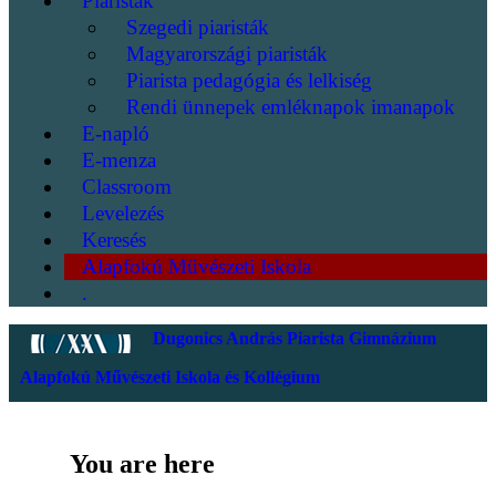
Piaristák
Szegedi piaristák
Magyarországi piaristák
Piarista pedagógia és lelkiség
Rendi ünnepek emléknapok imanapok
E-napló
E-menza
Classroom
Levelezés
Keresés
Alapfokú Művészeti Iskola
.
Dugonics András Piarista Gimnázium
Alapfokú Művészeti Iskola és Kollégium
You are here