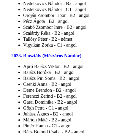
Nedelkovics Nándor - B2 - angol
Nedelkovics Nándor - C1 - angol
Oroján Zsombor Tibor - B2 - angol
Pécz Ágota - B2 - angol
Szabó Zsombor Imre - B2 - angol
Szalárdy Réka - B2 - angol
Tallósy Péter - B2 - német
Vigyikán Zorka - C1 - angol
2023. B osztály (Mészáros Nándor)
Apró Balázs Viktor - B2 - angol
Balázs Boróka - B2 - angol
Balázs-Piri Soma - B2 - angol
Csenki Anna - B2 - angol
Deme Brendon - B2 - angol
Ferenczi Zerind - B2 - angol
Garai Dominika - B2 - angol
Gőgh Petra - C1 - angol
Juhász Ágnes - B2 - angol
Márton Máté - B2 - angol
Pintér Hanna - C1 - angol
Rácz Botond Csaba - B2 - angol