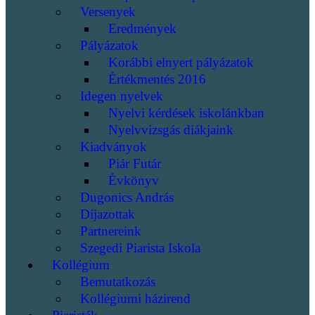
Versenyek
Eredmények
Pályázatok
Korábbi elnyert pályázatok
Értékmentés 2016
Idegen nyelvek
Nyelvi kérdések iskolánkban
Nyelvvizsgás diákjaink
Kiadványok
Piár Futár
Évkönyv
Dugonics András
Díjazottak
Partnereink
Szegedi Piarista Iskola
Kollégium
Bemutatkozás
Kollégiumi házirend