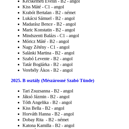
Kecskeméti Evelin - B2 - angol
Kiss Máté - C1 - angol
Krabót Bertalan - B2 - német
Lukácsi Sámuel - B2 - angol
Madarász Bence - B2 - angol
Maric Konstatin - B2 - angol
Mindszenti Balázs - C1 - angol
Móricz Máté - B2 - angol
Nagy Zétény - C1 - angol
Salánki Martina - B2 - angol
Szabó Levente - B2 - angol
Tatár Boglárka - B2 - angol
Verebély Ákos - B2 - angol
2025. B osztály (Mészárosné Szabó Tünde)
Tari Zsuzsanna - B2 - angol
Jáksó Jázmin - B2 - angol
Tóth Angelika - B2 - angol
Kiss Bella - B2 - angol
Horváth Hanna - B2 - angol
Dobay Rita - B2 - német
Katona Kamilla - B2 - angol