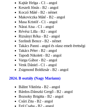
Kajtár Helga - C1 - angol
Keszeli Jónás - B2 - angol
Koczó Máté - B2 - német
Makoviczka Máté - B2 - angol
Masa Kristóf - C1 - angol
Nárai Aisa - C1 - angol
Révész Lilla - B2 - angol
Rizsányi Réka - B2 - angol
Szelindi Bence - B2 - német
Takács Panni - angol és olasz emelt érettségi
Takács Péter - B2 - angol
Tapodi Nikolett - B2 - angol
Varga Gábor - B2 - angol
Venk Dániel - C1 - angol
Zsigmond Boldizsár - B2 - angol
2024. B osztály (Nagy Mariann)
Bálint Viktória - B2 - angol
Bárdos-Dánszki Gergő - B2 - angol
Bozsoky Brigitta - B2 - angol
Csúri Zita - B2 - angol
Feil Csaba - B2 - angol