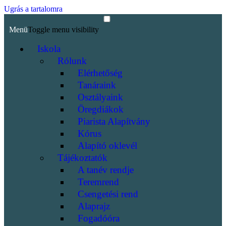
Ugrás a tartalomra
Menü
Toggle menu visibility
Iskola
Rólunk
Elérhetőség
Tanáraink
Osztályaink
Öregdiákok
Piarista Alapítvány
Kórus
Alapító oklevél
Tájékoztatók
A tanév rendje
Teremrend
Csengetési rend
Alaprajz
Fogadóóra