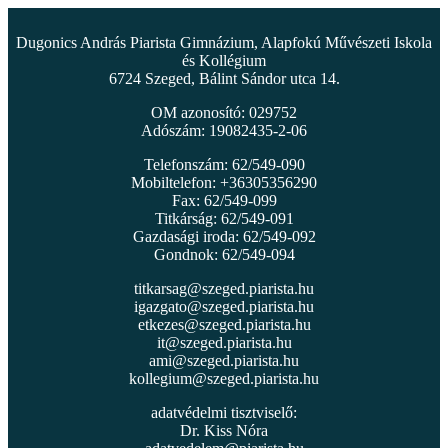
Dugonics András Piarista Gimnázium, Alapfokú Művészeti Iskola
és Kollégium
6724 Szeged, Bálint Sándor utca 14.
OM azonosító: 029752
Adószám: 19082435-2-06
Telefonszám: 62/549-090
Mobiltelefon: +36305356290
Fax: 62/549-099
Titkárság: 62/549-091
Gazdasági iroda: 62/549-092
Gondnok: 62/549-094
titkarsag@szeged.piarista.hu
igazgato@szeged.piarista.hu
etkezes@szeged.piarista.hu
it@szeged.piarista.hu
ami@szeged.piarista.hu
kollegium@szeged.piarista.hu
adatvédelmi tisztviselő:
Dr. Kiss Nóra