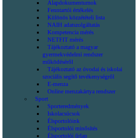
Alapdokumentumok
Fenntartói értékelés
Különös közzétételi lista
NAIH adatszolgáltatás
Kompetencia mérés
NETFIT mérés
Tájékoztató a magyar
gyermekvédelmi rendszer
működéséről
Tájékoztató az óvodai és iskolai
szociális segítő tevékenységről
E-menza
Online menzakártya rendszer
Sport
Sporteredmények
Iskolacsúcsok
Élsportolóink
Élsportolói minősítés
Élsportolói űrlap