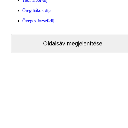
Tábi Tibor-díj
Öregdiákok díja
Öveges József-díj
Oldalsáv megjelenítése