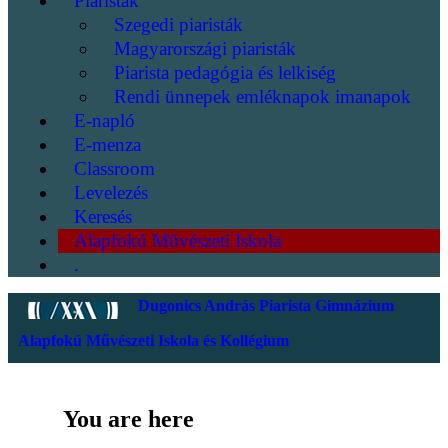
Piaristák
Szegedi piaristák
Magyarországi piaristák
Piarista pedagógia és lelkiség
Rendi ünnepek emléknapok imanapok
E-napló
E-menza
Classroom
Levelezés
Keresés
Alapfokú Művészeti Iskola
.
Dugonics András Piarista Gimnázium
Alapfokú Művészeti Iskola és Kollégium
You are here