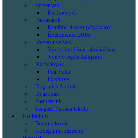
Versenyek
Eredmények
Pályázatok
Korábbi elnyert pályázatok
Értékmentés 2016
Idegen nyelvek
Nyelvi kérdések iskolánkban
Nyelvvizsgás diákjaink
Kiadványok
Piár Futár
Évkönyv
Dugonics András
Díjazottak
Partnereink
Szegedi Piarista Iskola
Kollégium
Bemutatkozás
Kollégiumi házirend