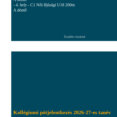
- 4. hely - C1 Női Ifjúsági U18 200m
A döntő
További részletek
Kollégiumi pótjelentkezés 2026-27-es tanév