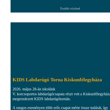
További részletek
KIDS Labdarúgó Torna Kiskunfélegyháza
2026. május 28-án iskolánk
V. korcsoportos labdarúgócsapata részt vett a Kiskunfélegyház
megrendezett KIDS labdarúgótornán.
A rangos eseményen több erős csapat mérte össze tudását, így