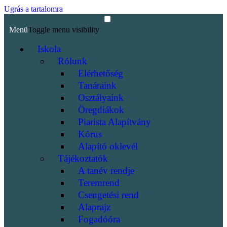
Ugrás a tartalomra
Menü
Toggle menu visibility
Iskola
Rólunk
Elérhetőség
Tanáraink
Osztályaink
Öregdiákok
Piarista Alapítvány
Kórus
Alapító oklevél
Tájékoztatók
A tanév rendje
Teremrend
Csengetési rend
Alaprajz
Fogadóóra