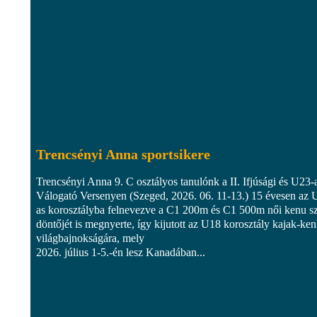
Trencsényi Anna sportsikere
Trencsényi Anna 9. C osztályos tanulónk a II. Ifjúsági és U23-
Válogató Versenyen (Szeged, 2026. 06. 11-13.) 15 évesen az 
as korosztályba felnevezve a C1 200m és C1 500m női kenu 
döntőjét is megnyerte, így kijutott az U18 korosztály kajak-ke
világbajnokságára, mely
2026. július 1-5.-én lesz Kanadában...