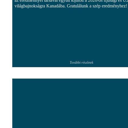
az eredménnyel társával együtt kijutott a 2026-os ifjúsági és U
világbajnokságra Kanadába. Gratulálunk a szép eredményhez!
További részletek