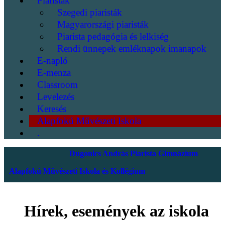
Piaristák
Szegedi piaristák
Magyarországi piaristák
Piarista pedagógia és lelkiség
Rendi ünnepek emléknapok imanapok
E-napló
E-menza
Classroom
Levelezés
Keresés
Alapfokú Művészeti Iskola
.
Dugonics András Piarista Gimnázium
Alapfokú Művészeti Iskola és Kollégium
Hírek, események az iskola