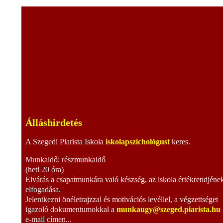
Álláshirdetés
A Szegedi Piarista Iskola
iskolapszichológust
keres.
Munkaidő: részmunkaidő
(heti 20 óra)
Elvárás a csapatmunkára való készség, az iskola értékrendjéne
elfogadása.
Jelentkezni önéletrajzzal és motivációs levéllel, a végzettséget
igazoló dokumentumokkal a
munkaugy@szeged.piarista.hu
e-mail címen...