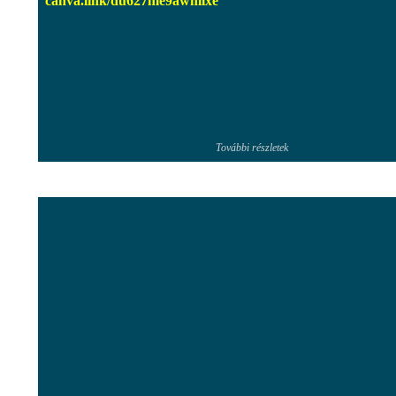
canva.link/
du627me9awhllxe
További részletek