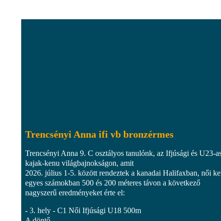
Trencsényi Anna ifi vb bronzérmes
Trencsényi Anna 9. C osztályos tanulónk, az Ifjúsági és U23-a
kajak-kenu világbajnokságon, amit
2026. július 1-5. között rendeztek a kanadai Halifaxban, női k
egyes számokban 500 és 200 méteres távon a következő
nagyszerű eredményeket érte el:
- 3. hely - C1 Női Ifjúsági U18 500m
A döntő