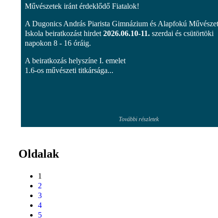
Művészetek iránt érdeklődő Fiatalok!
A Dugonics András Piarista Gimnázium és Alapfokú Művészet
Iskola beiratkozást hirdet
2026.06.10-11.
szerdai és csütörtöki
napokon 8 - 16 óráig.
A beiratkozás helyszíne I. emelet
1.6-os művészeti titkársága...
További részletek
Oldalak
1
2
3
4
5