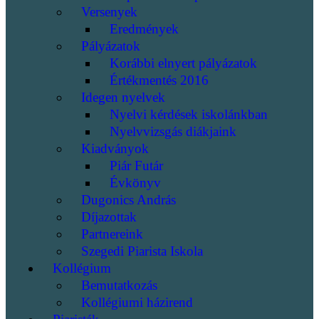
Versenyek
Eredmények
Pályázatok
Korábbi elnyert pályázatok
Értékmentés 2016
Idegen nyelvek
Nyelvi kérdések iskolánkban
Nyelvvizsgás diákjaink
Kiadványok
Piár Futár
Évkönyv
Dugonics András
Díjazottak
Partnereink
Szegedi Piarista Iskola
Kollégium
Bemutatkozás
Kollégiumi házirend