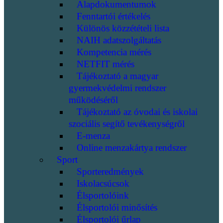
Alapdokumentumok
Fenntartói értékelés
Különös közzétételi lista
NAIH adatszolgáltatás
Kompetencia mérés
NETFIT mérés
Tájékoztató a magyar
gyermekvédelmi rendszer
működéséről
Tájékoztató az óvodai és iskolai
szociális segítő tevékenységről
E-menza
Online menzakártya rendszer
Sport
Sporteredmények
Iskolacsúcsok
Élsportolóink
Élsportolói minősítés
Élsportolói űrlap