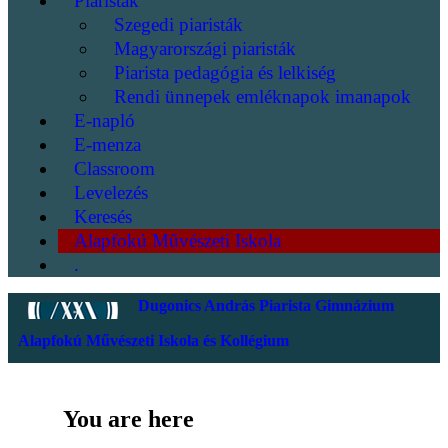
Piaristák
Szegedi piaristák
Magyarországi piaristák
Piarista pedagógia és lelkiség
Rendi ünnepek emléknapok imanapok
E-napló
E-menza
Classroom
Levelezés
Keresés
Alapfokú Művészeti Iskola
.
Dugonics András Piarista Gimnázium
Alapfokú Művészeti Iskola és Kollégium
You are here