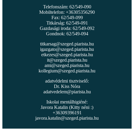
Telefonszám: 62/549-090
Mobiltelefon: +36305356290
Fax: 62/549-099
Titkárság: 62/549-091
Gazdasági iroda: 62/549-092
Gondnok: 62/549-094
titkarsag@szeged.piarista.hu
igazgato@szeged.piarista.hu
etkezes@szeged.piarista.hu
it@szeged.piarista.hu
ami@szeged.piarista.hu
kollegium@szeged.piarista.hu
adatvédelmi tisztviselő:
Dr. Kiss Nóra
adatvedelem@piarista.hu
Iskolai mentálhigiéné:
Javora Katalin (Kitty néni :)
+36309396191
javora.katalin@szeged.piarista.hu