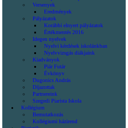
Versenyek
Eredmények
Pályázatok
Korábbi elnyert pályázatok
Értékmentés 2016
Idegen nyelvek
Nyelvi kérdések iskolánkban
Nyelvvizsgás diákjaink
Kiadványok
Piár Futár
Évkönyv
Dugonics András
Díjazottak
Partnereink
Szegedi Piarista Iskola
Kollégium
Bemutatkozás
Kollégiumi házirend