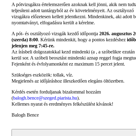
A pótvizsgákra értelemszerűen azoknak kell jönni, akik nem tudt
teljesíteni adott tantárgyból az év követelményeit. Az osztályozó
vizsgákra előzetesen kellett jelentkezni. Mindenkinek, aki adott b
nyomtatványt, elfogadásra került a kérelme.
A pót- és osztályozó vizsgák kezdő időpontja
2026. augusztus 2
(szerda) 8:00
. Kérünk mindenkit, hogy a pontos kezdéshez
idő
jelenjen meg 7:45-re.
Az írásbeli dolgozatokkal kezd mindenki (a , a szóbelikre ezután
kerül sor. A szóbeli beosztást mindenki aznap reggel fogja megtu
Fejenként és évfolyamonként ez maximum 15 percet jelent.
Szükséges eszközök: tollak, víz.
Megjelenés az időjáráshoz illeszkedően elegáns öltözetben.
Kérdés esetén forduljanak bizalommal hozzám
(
balogh.bence@szeged.piarista.hu
).
Kellemes nyarat és eredményes felkészülést kívánok!
Balogh Bence