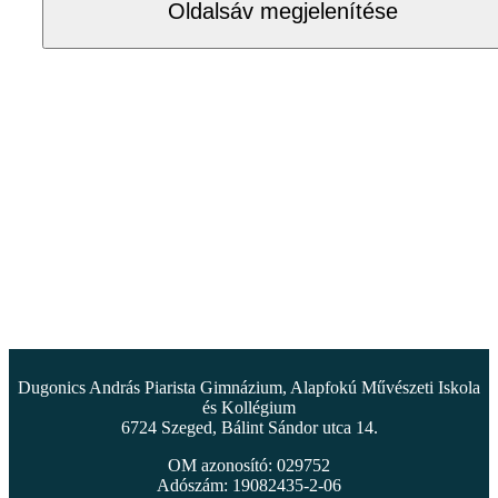
Oldalsáv megjelenítése
Dugonics András Piarista Gimnázium, Alapfokú Művészeti Iskola
és Kollégium
6724 Szeged, Bálint Sándor utca 14.
OM azonosító: 029752
Adószám: 19082435-2-06