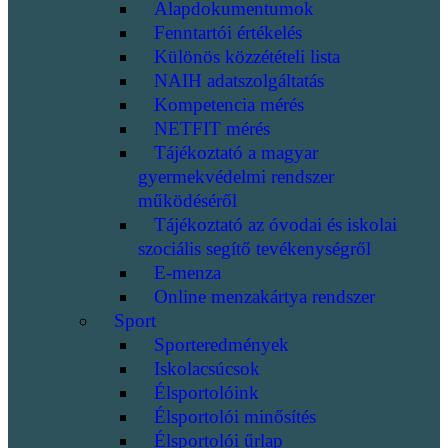
Alapdokumentumok
Fenntartói értékelés
Különös közzétételi lista
NAIH adatszolgáltatás
Kompetencia mérés
NETFIT mérés
Tájékoztató a magyar
gyermekvédelmi rendszer
működéséről
Tájékoztató az óvodai és iskolai
szociális segítő tevékenységről
E-menza
Online menzakártya rendszer
Sport
Sporteredmények
Iskolacsúcsok
Élsportolóink
Élsportolói minősítés
Élsportolói űrlap