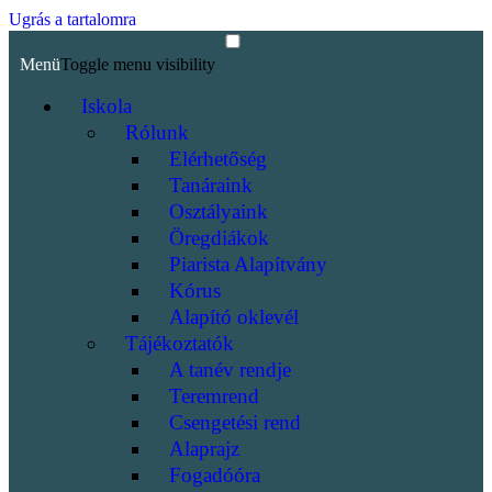
Ugrás a tartalomra
Menü
Toggle menu visibility
Iskola
Rólunk
Elérhetőség
Tanáraink
Osztályaink
Öregdiákok
Piarista Alapítvány
Kórus
Alapító oklevél
Tájékoztatók
A tanév rendje
Teremrend
Csengetési rend
Alaprajz
Fogadóóra