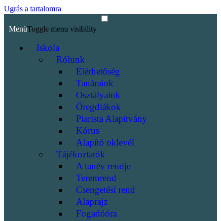
Ugrás a tartalomra
Menü
Toggle menu visibility
Iskola
Rólunk
Elérhetőség
Tanáraink
Osztályaink
Öregdiákok
Piarista Alapítvány
Kórus
Alapító oklevél
Tájékoztatók
A tanév rendje
Teremrend
Csengetési rend
Alaprajz
Fogadóóra