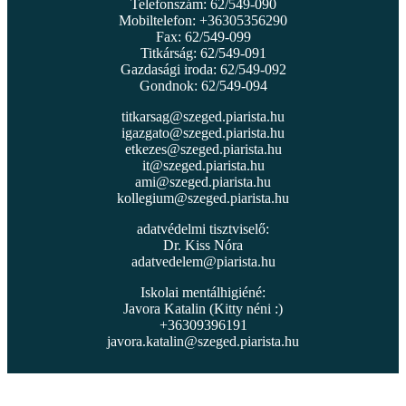
Telefonszám: 62/549-090
Mobiltelefon: +36305356290
Fax: 62/549-099
Titkárság: 62/549-091
Gazdasági iroda: 62/549-092
Gondnok: 62/549-094
titkarsag@szeged.piarista.hu
igazgato@szeged.piarista.hu
etkezes@szeged.piarista.hu
it@szeged.piarista.hu
ami@szeged.piarista.hu
kollegium@szeged.piarista.hu
adatvédelmi tisztviselő:
Dr. Kiss Nóra
adatvedelem@piarista.hu
Iskolai mentálhigiéné:
Javora Katalin (Kitty néni :)
+36309396191
javora.katalin@szeged.piarista.hu