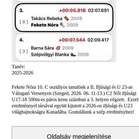
Tanév:
2025-2026
Fekete Nóra 10. C osztályos tanulónk a II. Ifjúsági és U 23-as
Válogató Versenyen (Szeged, 2026. 06. 11-13.) C2 Női ifjúsági
U17-18 500m-es páros kenu számban a 3. helyen végzett. Ezzel
eredménnyel társával együtt kijutott a 2026-os ifjúsági és U23
világbajnokságra Kanadába. Gratulálunk a szép eredményhez!
Oldalsáv megjelenítése