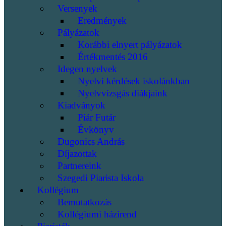
Versenyek
Eredmények
Pályázatok
Korábbi elnyert pályázatok
Értékmentés 2016
Idegen nyelvek
Nyelvi kérdések iskolánkban
Nyelvvizsgás diákjaink
Kiadványok
Piár Futár
Évkönyv
Dugonics András
Díjazottak
Partnereink
Szegedi Piarista Iskola
Kollégium
Bemutatkozás
Kollégiumi házirend