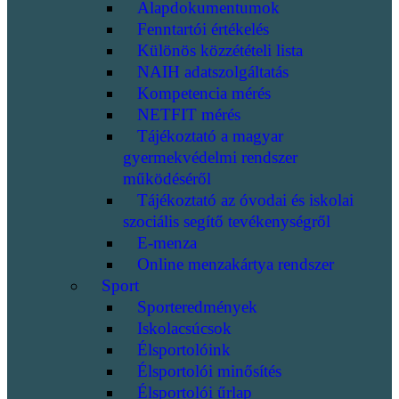
Alapdokumentumok
Fenntartói értékelés
Különös közzétételi lista
NAIH adatszolgáltatás
Kompetencia mérés
NETFIT mérés
Tájékoztató a magyar
gyermekvédelmi rendszer
működéséről
Tájékoztató az óvodai és iskolai
szociális segítő tevékenységről
E-menza
Online menzakártya rendszer
Sport
Sporteredmények
Iskolacsúcsok
Élsportolóink
Élsportolói minősítés
Élsportolói űrlap