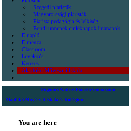
Piaristák
Szegedi piaristák
Magyarországi piaristák
Piarista pedagógia és lelkiség
Rendi ünnepek emléknapok imanapok
E-napló
E-menza
Classroom
Levelezés
Keresés
Alapfokú Művészeti Iskola
.
Dugonics András Piarista Gimnázium
Alapfokú Művészeti Iskola és Kollégium
You are here