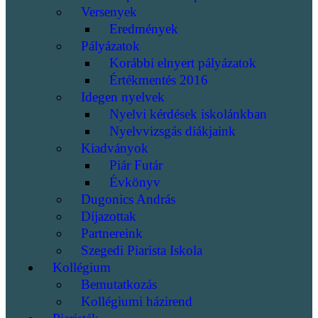
Versenyek
Eredmények
Pályázatok
Korábbi elnyert pályázatok
Értékmentés 2016
Idegen nyelvek
Nyelvi kérdések iskolánkban
Nyelvvizsgás diákjaink
Kiadványok
Piár Futár
Évkönyv
Dugonics András
Díjazottak
Partnereink
Szegedi Piarista Iskola
Kollégium
Bemutatkozás
Kollégiumi házirend