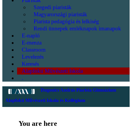
Piaristák
Szegedi piaristák
Magyarországi piaristák
Piarista pedagógia és lelkiség
Rendi ünnepek emléknapok imanapok
E-napló
E-menza
Classroom
Levelezés
Keresés
Alapfokú Művészeti Iskola
.
Dugonics András Piarista Gimnázium
Alapfokú Művészeti Iskola és Kollégium
You are here