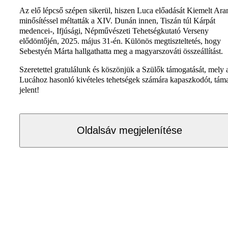
Az elő lépcső szépen sikerül, hiszen Luca előadását Kiemelt Ara
minősítéssel méltatták a XIV. Dunán innen, Tiszán túl Kárpát
medencei-, Ifjúsági, Népművészeti Tehetségkutató Verseny
elődöntőjén, 2025. május 31-én. Különös megtiszteltetés, hogy
Sebestyén Márta hallgathatta meg a magyarszováti összeállítást.
Szeretettel gratulálunk és köszönjük a Szülők támogatását, mely 
Lucához hasonló kivételes tehetségek számára kapaszkodót, tám
jelent!
Oldalsáv megjelenítése