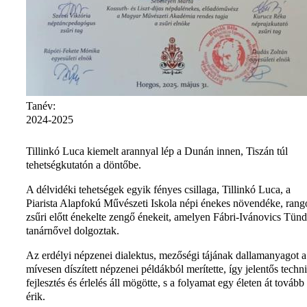
Tanév:
2024-2025
Tillinkó Luca kiemelt arannyal lép a Dunán innen, Tiszán túl
tehetségkutatón a döntőbe.
A délvidéki tehetségek egyik fényes csillaga, Tillinkó Luca, a
Piarista Alapfokú Művészeti Iskola népi énekes növendéke, rang
zsűri előtt énekelte zengő énekeit, amelyen Fábri-Ivánovics Tün
tanárnővel dolgoztak.
Az erdélyi népzenei dialektus, mezőségi tájának dallamanyagot a
mívesen díszített népzenei példákból merítette, így jelentős techn
fejlesztés és érlelés áll mögötte, s a folyamat egy életen át tovább
érik.