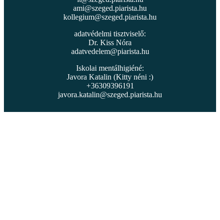
ami@szeged.piarista.hu
kollegium@szeged.piarista.hu
adatvédelmi tisztviselő:
Dr. Kiss Nóra
adatvedelem@piarista.hu
Iskolai mentálhigiéné:
Javora Katalin (Kitty néni :)
+36309396191
javora.katalin@szeged.piarista.hu