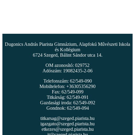
Dugonics András Piarista Gimnázium, Alapfokú Művészeti Iskola
és Kollégium
6724 Szeged, Bálint Sándor utca 14.
OM azonosító: 029752
Adószám: 19082435-2-06
Telefonszám: 62/549-090
Mobiltelefon: +36305356290
Fax: 62/549-099
Titkárság: 62/549-091
Gazdasági iroda: 62/549-092
Gondnok: 62/549-094
titkarsag@szeged.piarista.hu
igazgato@szeged.piarista.hu
etkezes@szeged.piarista.hu
it@szeged.piarista.hu