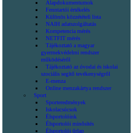
Alapdokumentumok
Fenntartói értékelés
Különös közzétételi lista
NAIH adatszolgáltatás
Kompetencia mérés
NETFIT mérés
Tájékoztató a magyar
gyermekvédelmi rendszer
működéséről
Tájékoztató az óvodai és iskolai
szociális segítő tevékenységről
E-menza
Online menzakártya rendszer
Sport
Sporteredmények
Iskolacsúcsok
Élsportolóink
Élsportolói minősítés
Élsportolói űrlap