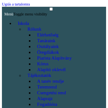
Ugrás a tartalomra
Menü
Toggle menu visibility
Iskola
Rólunk
Elérhetőség
Tanáraink
Osztályaink
Öregdiákok
Piarista Alapítvány
Kórus
Alapító oklevél
Tájékoztatók
A tanév rendje
Teremrend
Csengetési rend
Alaprajz
Fogadóóra