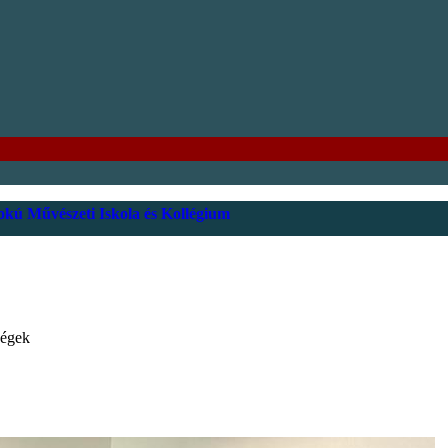
kú Művészeti Iskola és Kollégium
dégek