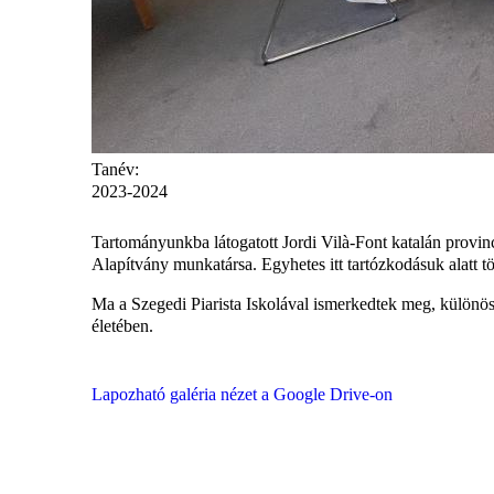
Tanév:
2023-2024
Tartományunkba látogatott Jordi Vilà-Font katalán provin
Alapítvány munkatársa. Egyhetes itt tartózkodásuk alatt t
Ma a Szegedi Piarista Iskolával ismerkedtek meg, különös t
életében.
Lapozható galéria nézet a Google Drive-on