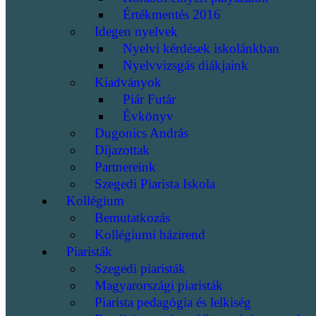
Értékmentés 2016
Idegen nyelvek
Nyelvi kérdések iskolánkban
Nyelvvizsgás diákjaink
Kiadványok
Piár Futár
Évkönyv
Dugonics András
Díjazottak
Partnereink
Szegedi Piarista Iskola
Kollégium
Bemutatkozás
Kollégiumi házirend
Piaristák
Szegedi piaristák
Magyarországi piaristák
Piarista pedagógia és lelkiség