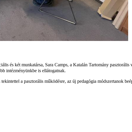
ciális és két munkatársa, Sara Camps, a Katalán Tartomány pasztorális 
öbb intézményünkbe is ellátogatnak.
ekintettel a pasztorális működésre, az új pedagógia módszertanok beépít