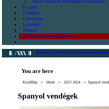
Rendi ünnepek emléknapok imanapok
E-napló
E-menza
Classroom
Levelezés
Keresés
Alapfokú Művészeti Iskola
.
Dugonics András Piarista Gimnázium Alapfo
You are here
Kezdőlap
»
Hirek
»
2023 2024
»
Spanyol ven
Spanyol vendégek