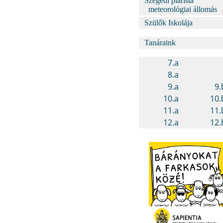
Szegedi piarista
meteorológiai állomás
Szülők Iskolája
Tanáraink