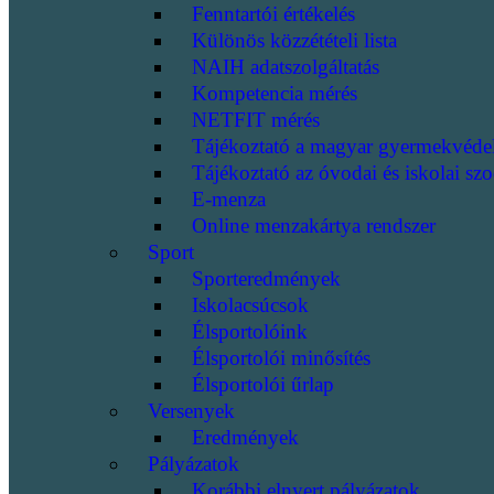
Fenntartói értékelés
Különös közzétételi lista
NAIH adatszolgáltatás
Kompetencia mérés
NETFIT mérés
Tájékoztató a magyar gyermekvéde
Tájékoztató az óvodai és iskolai szo
E-menza
Online menzakártya rendszer
Sport
Sporteredmények
Iskolacsúcsok
Élsportolóink
Élsportolói minősítés
Élsportolói űrlap
Versenyek
Eredmények
Pályázatok
Korábbi elnyert pályázatok