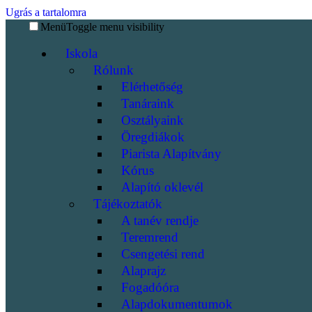
Ugrás a tartalomra
Menü
Toggle menu visibility
Iskola
Rólunk
Elérhetőség
Tanáraink
Osztályaink
Öregdiákok
Piarista Alapítvány
Kórus
Alapító oklevél
Tájékoztatók
A tanév rendje
Teremrend
Csengetési rend
Alaprajz
Fogadóóra
Alapdokumentumok