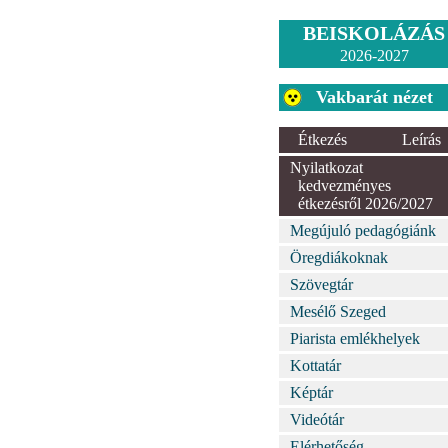
BEISKOLÁZÁS
2026-2027
Vakbarát nézet
Étkezés
Leírás
Nyilatkozat
kedvezményes
étkezésről 2026/2027
Megújuló pedagógiánk
Öregdiákoknak
Szövegtár
Mesélő Szeged
Piarista emlékhelyek
Kottatár
Képtár
Videótár
Elérhetőség