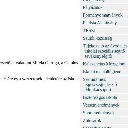
Pályázatok
Formanyomtatványok
Piarista Alapítvány
TESZI
Szülői közösség
Tájékoztató az óvodai és
iskolai szociális segítő
tevékenységről
vezetője, valamint Mireia Garriga, a Camins
Kalazancius Mozgalom
Iskolai mentálhigiéné
ésére és a szerzetesek jelenlétére az iskola
Szemiramisz
Egészségfejlesztő
Munkacsoport
Biztonságos Iskola
Versenyeredmények
Sporteredmények
Zöldsarok