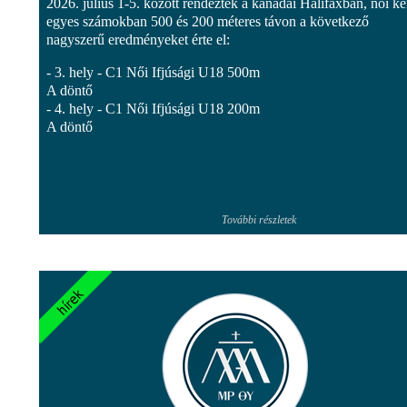
2026. július 1-5. között rendeztek a kanadai Halifaxban, női k
egyes számokban 500 és 200 méteres távon a következő
nagyszerű eredményeket érte el:
- 3. hely - C1 Női Ifjúsági U18 500m
A döntő
- 4. hely - C1 Női Ifjúsági U18 200m
A döntő
További részletek