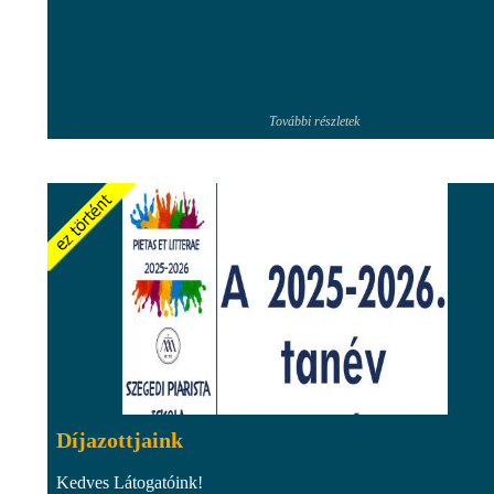
További részletek
Díjazottjaink
Kedves Látogatóink!