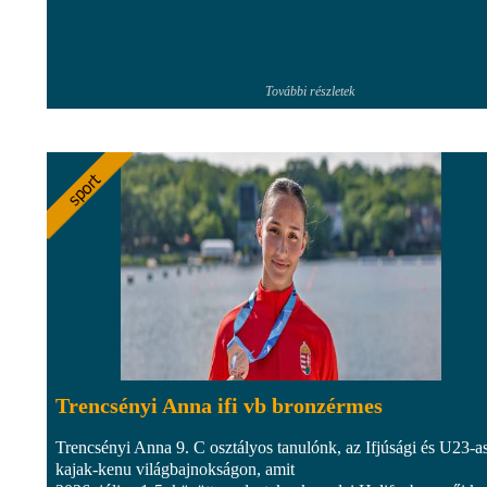
További részletek
Trencsényi Anna ifi vb bronzérmes
Trencsényi Anna 9. C osztályos tanulónk, az Ifjúsági és U23-a
kajak-kenu világbajnokságon, amit