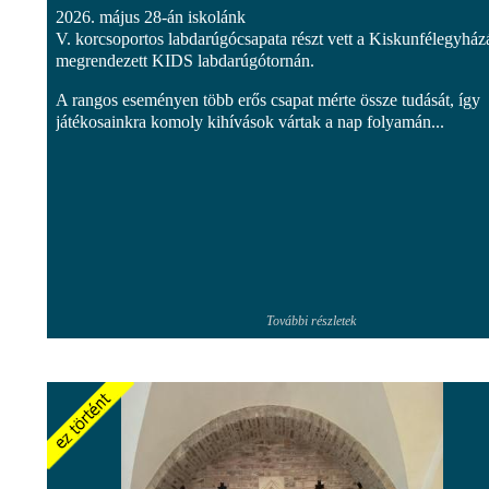
2026. május 28-án iskolánk
V. korcsoportos labdarúgócsapata részt vett a Kiskunfélegyház
megrendezett KIDS labdarúgótornán.
A rangos eseményen több erős csapat mérte össze tudását, így
játékosainkra komoly kihívások vártak a nap folyamán...
További részletek