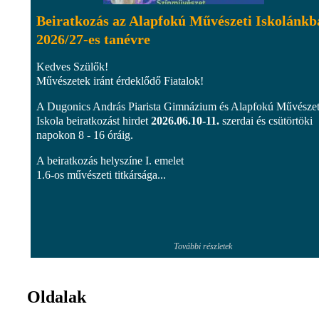
Beiratkozás az Alapfokú Művészeti Iskolánkb
2026/27-es tanévre
Kedves Szülők!
Művészetek iránt érdeklődő Fiatalok!
A Dugonics András Piarista Gimnázium és Alapfokú Művészet
Iskola beiratkozást hirdet
2026.06.10-11.
szerdai és csütörtöki
napokon 8 - 16 óráig.
A beiratkozás helyszíne I. emelet
1.6-os művészeti titkársága...
További részletek
Oldalak