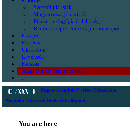
Piaristák
Szegedi piaristák
Magyarországi piaristák
Piarista pedagógia és lelkiség
Rendi ünnepek emléknapok imanapok
E-napló
E-menza
Classroom
Levelezés
Keresés
Alapfokú Művészeti Iskola
.
Dugonics András Piarista Gimnázium
Alapfokú Művészeti Iskola és Kollégium
You are here