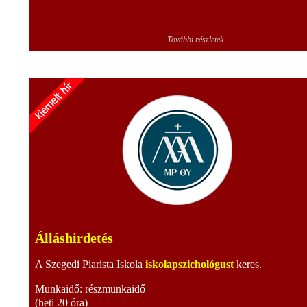
További részletek
Álláshirdetés
A Szegedi Piarista Iskola
iskolapszichológust
keres.
Munkaidő: részmunkaidő
(heti 20 óra)