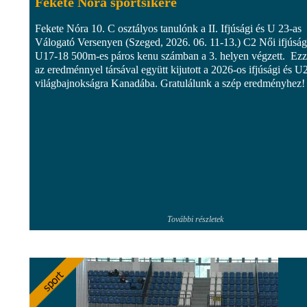
Fekete Nóra sportsikere
Fekete Nóra 10. C osztályos tanulónk a II. Ifjúsági és U 23-as
Válogató Versenyen (Szeged, 2026. 06. 11-13.) C2 Női ifjúság
U17-18 500m-es páros kenu számban a 3. helyen végzett. Ezz
az eredménnyel társával együtt kijutott a 2026-os ifjúsági és U
világbajnokságra Kanadába. Gratulálunk a szép eredményhez!
További részletek