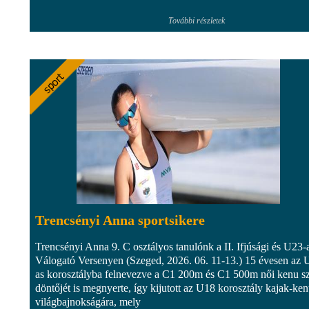
További részletek
Trencsényi Anna sportsikere
Trencsényi Anna 9. C osztályos tanulónk a II. Ifjúsági és U23-
Válogató Versenyen (Szeged, 2026. 06. 11-13.) 15 évesen az 
as korosztályba felnevezve a C1 200m és C1 500m női kenu 
döntőjét is megnyerte, így kijutott az U18 korosztály kajak-ke
világbajnokságára, mely