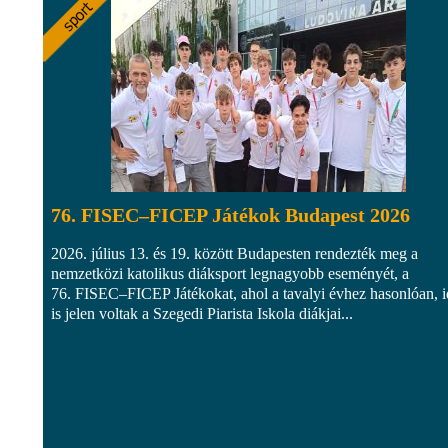
76. FISEC–FICEP Játékok Budapest 2026
2026. július 13. és 19. között Budapesten rendezték meg a
nemzetközi katolikus diáksport legnagyobb eseményét, a
76. FISEC–FICEP Játékokat, ahol a tavalyi évhez hasonlóan, 
is jelen voltak a Szegedi Piarista Iskola diákjai...