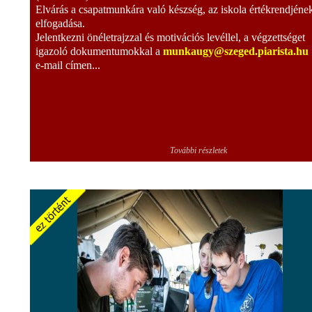
Elvárás a csapatmunkára való készség, az iskola értékrendjéne
elfogadása.
Jelentkezni önéletrajzzal és motivációs levéllel, a végzettséget
igazoló dokumentumokkal a
munkaugy@szeged.piarista.hu
e-mail címen...
További részletek