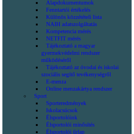
Alapdokumentumok
Fenntartói értékelés
Különös közzétételi lista
NAIH adatszolgáltatás
Kompetencia mérés
NETFIT mérés
Tájékoztató a magyar
gyermekvédelmi rendszer
működéséről
Tájékoztató az óvodai és iskolai
szociális segítő tevékenységről
E-menza
Online menzakártya rendszer
Sport
Sporteredmények
Iskolacsúcsok
Élsportolóink
Élsportolói minősítés
Élsportolói űrlap