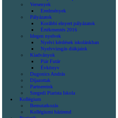
Versenyek
Eredmények
Pályázatok
Korábbi elnyert pályázatok
Értékmentés 2016
Idegen nyelvek
Nyelvi kérdések iskolánkban
Nyelvvizsgás diákjaink
Kiadványok
Piár Futár
Évkönyv
Dugonics András
Díjazottak
Partnereink
Szegedi Piarista Iskola
Kollégium
Bemutatkozás
Kollégiumi házirend