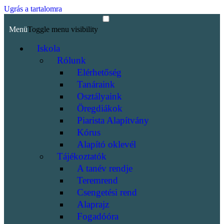
Ugrás a tartalomra
Menü
Toggle menu visibility
Iskola
Rólunk
Elérhetőség
Tanáraink
Osztályaink
Öregdiákok
Piarista Alapítvány
Kórus
Alapító oklevél
Tájékoztatók
A tanév rendje
Teremrend
Csengetési rend
Alaprajz
Fogadóóra