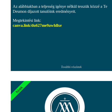
Az alábbiakban a teljesség igénye nélkül tesszük közzé a Te
Deumon díjazott tanulóink eredményeit.
Megtekintési link:
canva.link/
du627me9awhllxe
További részletek