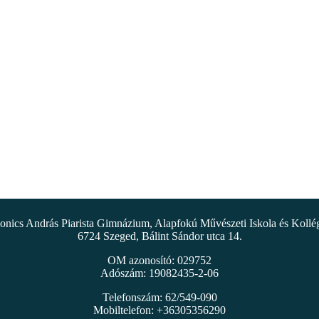
nics András Piarista Gimnázium, Alapfokú Művészeti Iskola és Koll
6724 Szeged, Bálint Sándor utca 14.
OM azonosító: 029752
Adószám: 19082435-2-06
Telefonszám: 62/549-090
Mobiltelefon: +36305356290