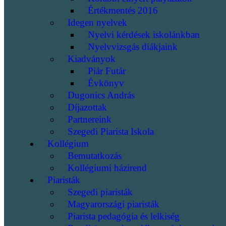
Értékmentés 2016
Idegen nyelvek
Nyelvi kérdések iskolánkban
Nyelvvizsgás diákjaink
Kiadványok
Piár Futár
Évkönyv
Dugonics András
Díjazottak
Partnereink
Szegedi Piarista Iskola
Kollégium
Bemutatkozás
Kollégiumi házirend
Piaristák
Szegedi piaristák
Magyarországi piaristák
Piarista pedagógia és lelkiség