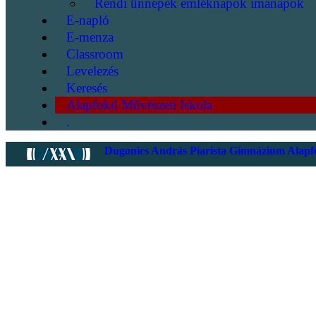
Rendi ünnepek emléknapok imanapok
E-napló
E-menza
Classroom
Levelezés
Keresés
Alapfokú Művészeti Iskola
.
Dugonics András Piarista Gimnázium Alapfo