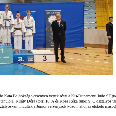
do Kata Bajnokság versenyen vettek részt a Kis-Dunamenti Judo SE jud
nulója, Király Dóra (tori) 10. A és Kósa Réka (uke) 9. C osztályos tan
ályosként indultak a Junior versenyzők között, ahol az előkelő második