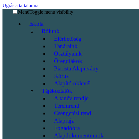
Ugrás a tartalomra
Menü
Toggle menu visibility
Iskola
Rólunk
Elérhetőség
Tanáraink
Osztályaink
Öregdiákok
Piarista Alapítvány
Kórus
Alapító oklevél
Tájékoztatók
A tanév rendje
Teremrend
Csengetési rend
Alaprajz
Fogadóóra
Alapdokumentumok