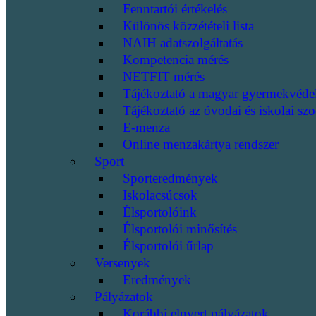
Fenntartói értékelés
Különös közzétételi lista
NAIH adatszolgáltatás
Kompetencia mérés
NETFIT mérés
Tájékoztató a magyar gyermekvéde
Tájékoztató az óvodai és iskolai szo
E-menza
Online menzakártya rendszer
Sport
Sporteredmények
Iskolacsúcsok
Élsportolóink
Élsportolói minősítés
Élsportolói űrlap
Versenyek
Eredmények
Pályázatok
Korábbi elnyert pályázatok