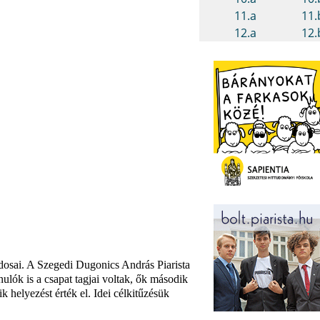
osai. A Szegedi Dugonics András Piarista
ulók is a csapat tagjai voltak, ők második
 helyezést érték el. Idei célkitűzésük