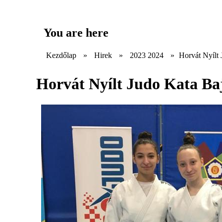
You are here
Kezdőlap
»
Hirek
»
2023 2024
»
Horvát Nyílt
Horvát Nyílt Judo Kata Ba