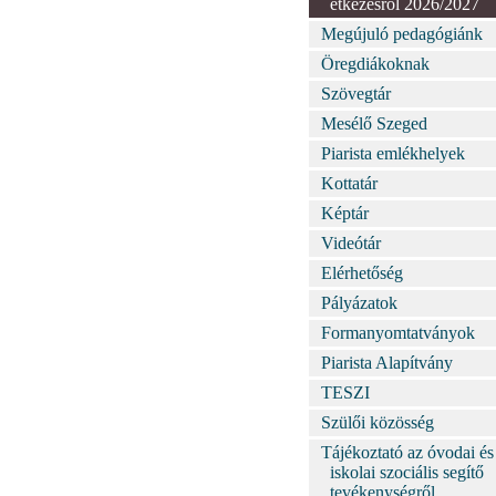
étkezésről 2026/2027
Megújuló pedagógiánk
Öregdiákoknak
Szövegtár
Mesélő Szeged
Piarista emlékhelyek
Kottatár
Képtár
Videótár
Elérhetőség
Pályázatok
Formanyomtatványok
Piarista Alapítvány
TESZI
Szülői közösség
Tájékoztató az óvodai és
iskolai szociális segítő
tevékenységről