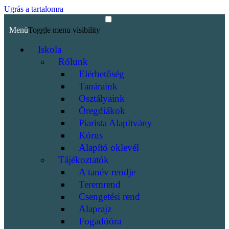
Ugrás a tartalomra
Menü
Toggle menu visibility
Iskola
Rólunk
Elérhetőség
Tanáraink
Osztályaink
Öregdiákok
Piarista Alapítvány
Kórus
Alapító oklevél
Tájékoztatók
A tanév rendje
Teremrend
Csengetési rend
Alaprajz
Fogadóóra