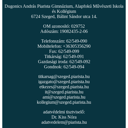
Dugonics András Piarista Gimnázium, Alapfokú Művészeti Iskola
és Kollégium
6724 Szeged, Bálint Sándor utca 14.
OM azonosító: 029752
Adószám: 19082435-2-06
Telefonszám: 62/549-090
Mobiltelefon: +36305356290
Fax: 62/549-099
Titkárság: 62/549-091
Gazdasági iroda: 62/549-092
Gondnok: 62/549-094
titkarsag@szeged.piarista.hu
igazgato@szeged.piarista.hu
etkezes@szeged.piarista.hu
it@szeged.piarista.hu
ami@szeged.piarista.hu
kollegium@szeged.piarista.hu
adatvédelmi tisztviselő:
Dr. Kiss Nóra
adatvedelem@piarista.hu