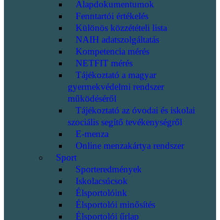
Alapdokumentumok
Fenntartói értékelés
Különös közzétételi lista
NAIH adatszolgáltatás
Kompetencia mérés
NETFIT mérés
Tájékoztató a magyar
gyermekvédelmi rendszer
működéséről
Tájékoztató az óvodai és iskolai
szociális segítő tevékenységről
E-menza
Online menzakártya rendszer
Sport
Sporteredmények
Iskolacsúcsok
Élsportolóink
Élsportolói minősítés
Élsportolói űrlap