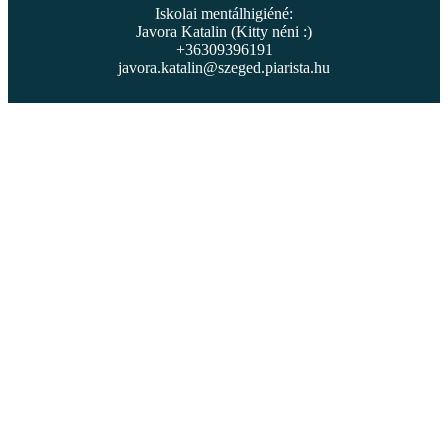
Iskolai mentálhigiéné:
Javora Katalin (Kitty néni :)
+36309396191
javora.katalin@szeged.piarista.hu