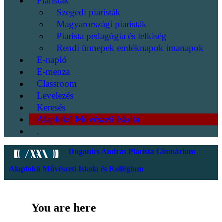
Piaristák
Szegedi piaristák
Magyarországi piaristák
Piarista pedagógia és lelkiség
Rendi ünnepek emléknapok imanapok
E-napló
E-menza
Classroom
Levelezés
Keresés
Alapfokú Művészeti Iskola
.
Dugonics András Piarista Gimnázium
Alapfokú Művészeti Iskola és Kollégium
You are here