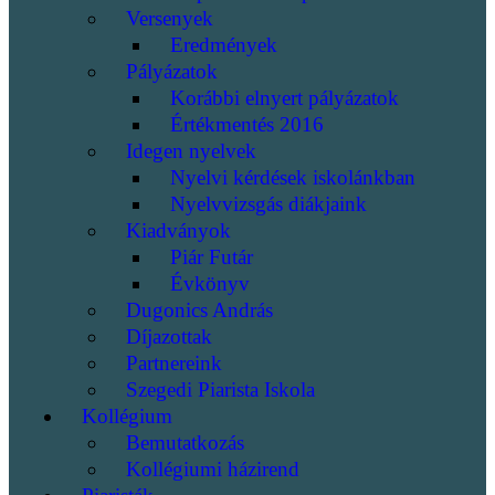
Versenyek
Eredmények
Pályázatok
Korábbi elnyert pályázatok
Értékmentés 2016
Idegen nyelvek
Nyelvi kérdések iskolánkban
Nyelvvizsgás diákjaink
Kiadványok
Piár Futár
Évkönyv
Dugonics András
Díjazottak
Partnereink
Szegedi Piarista Iskola
Kollégium
Bemutatkozás
Kollégiumi házirend