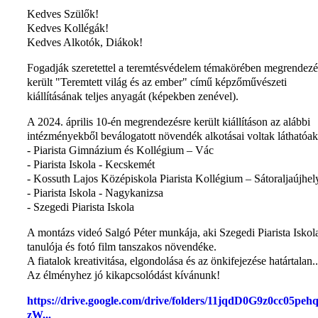
Kedves Szülők!
Kedves Kollégák!
Kedves Alkotók, Diákok!
Fogadják szeretettel a teremtésvédelem témakörében megrendezé
került "Teremtett világ és az ember" című képzőművészeti
kiállításának teljes anyagát (képekben zenével).
A 2024. április 10-én megrendezésre került kiállításon az alábbi
intézményekből beválogatott növendék alkotásai voltak láthatóak
- Piarista Gimnázium és Kollégium – Vác
- Piarista Iskola - Kecskemét
- Kossuth Lajos Középiskola Piarista Kollégium – Sátoraljaújhel
- Piarista Iskola - Nagykanizsa
- Szegedi Piarista Iskola
A montázs videó Salgó Péter munkája, aki Szegedi Piarista Iskol
tanulója és fotó film tanszakos növendéke.
A fiatalok kreativitása, elgondolása és az önkifejezése határtalan..
Az élményhez jó kikapcsolódást kívánunk!
https://drive.google.com/drive/folders/11jqdD0G9z0cc05p
zW...