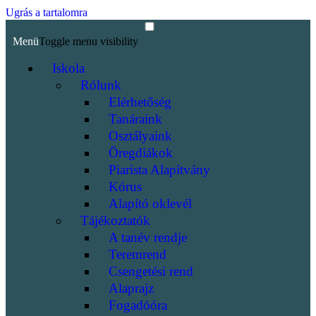
Ugrás a tartalomra
Menü
Toggle menu visibility
Iskola
Rólunk
Elérhetőség
Tanáraink
Osztályaink
Öregdiákok
Piarista Alapítvány
Kórus
Alapító oklevél
Tájékoztatók
A tanév rendje
Teremrend
Csengetési rend
Alaprajz
Fogadóóra