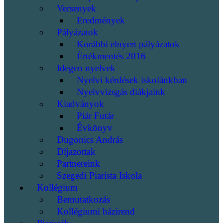
Versenyek
Eredmények
Pályázatok
Korábbi elnyert pályázatok
Értékmentés 2016
Idegen nyelvek
Nyelvi kérdések iskolánkban
Nyelvvizsgás diákjaink
Kiadványok
Piár Futár
Évkönyv
Dugonics András
Díjazottak
Partnereink
Szegedi Piarista Iskola
Kollégium
Bemutatkozás
Kollégiumi házirend