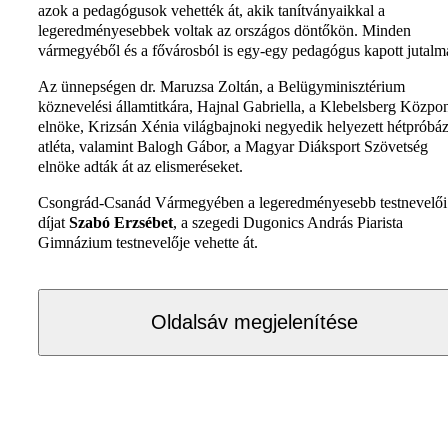
azok a pedagógusok vehették át, akik tanítványaikkal a
legeredményesebbek voltak az országos döntőkön. Minden
vármegyéből és a fővárosból is egy-egy pedagógus kapott jutalma
Az ünnepségen dr. Maruzsa Zoltán, a Belügyminisztérium
köznevelési államtitkára, Hajnal Gabriella, a Klebelsberg Közpo
elnöke, Krizsán Xénia világbajnoki negyedik helyezett hétpróbá
atléta, valamint Balogh Gábor, a Magyar Diáksport Szövetség
elnöke adták át az elismeréseket.
Csongrád-Csanád Vármegyében a legeredményesebb testnevelői
díjat
Szabó Erzsébet
, a szegedi Dugonics András Piarista
Gimnázium testnevelője vehette át.
Oldalsáv megjelenítése