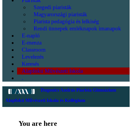
Piaristák
Szegedi piaristák
Magyarországi piaristák
Piarista pedagógia és lelkiség
Rendi ünnepek emléknapok imanapok
E-napló
E-menza
Classroom
Levelezés
Keresés
Alapfokú Művészeti Iskola
.
Dugonics András Piarista Gimnázium
Alapfokú Művészeti Iskola és Kollégium
You are here