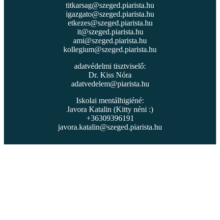
titkarsag@szeged.piarista.hu
igazgato@szeged.piarista.hu
etkezes@szeged.piarista.hu
it@szeged.piarista.hu
ami@szeged.piarista.hu
kollegium@szeged.piarista.hu
adatvédelmi tisztviselő:
Dr. Kiss Nóra
adatvedelem@piarista.hu
Iskolai mentálhigiéné:
Javora Katalin (Kitty néni :)
+36309396191
javora.katalin@szeged.piarista.hu