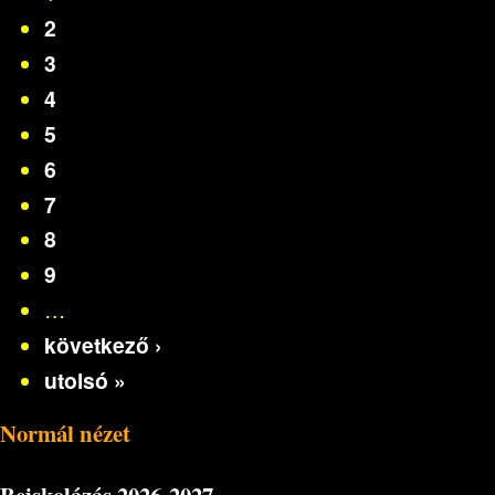
2
3
4
5
6
7
8
9
…
következő ›
utolsó »
Normál nézet