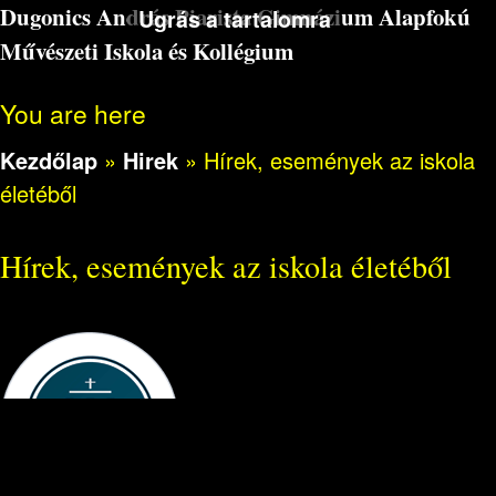
Dugonics András Piarista Gimnázium Alapfokú
Ugrás a tartalomra
Művészeti Iskola és Kollégium
You are here
Kezdőlap
»
Hirek
»
Hírek, események az iskola
életéből
Hírek, események az iskola életéből