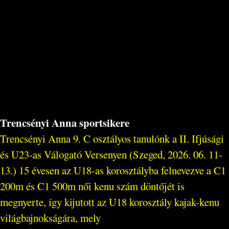
Trencsényi Anna sportsikere
Trencsényi Anna 9. C osztályos tanulónk a II. Ifjúsági
és U23-as Válogató Versenyen (Szeged, 2026. 06. 11-
13.) 15 évesen az U18-as korosztályba felnevezve a C1
200m és C1 500m női kenu szám döntőjét is
megnyerte, így kijutott az U18 korosztály kajak-kenu
világbajnokságára, mely