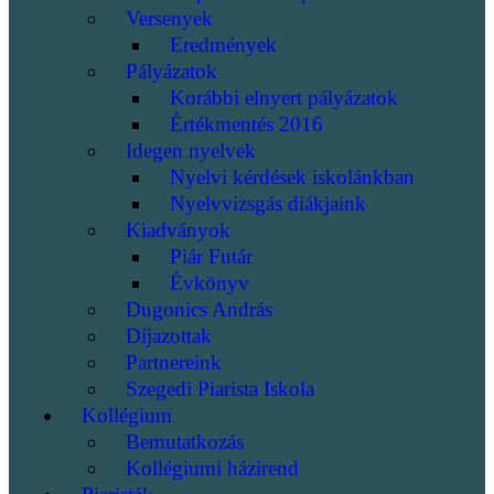
Versenyek
Eredmények
Pályázatok
Korábbi elnyert pályázatok
Értékmentés 2016
Idegen nyelvek
Nyelvi kérdések iskolánkban
Nyelvvizsgás diákjaink
Kiadványok
Piár Futár
Évkönyv
Dugonics András
Díjazottak
Partnereink
Szegedi Piarista Iskola
Kollégium
Bemutatkozás
Kollégiumi házirend