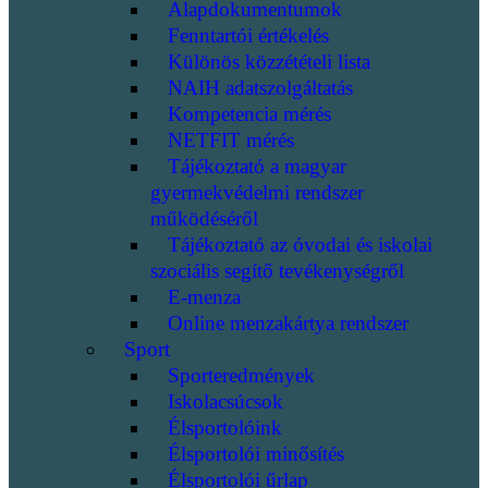
Alapdokumentumok
Fenntartói értékelés
Különös közzétételi lista
NAIH adatszolgáltatás
Kompetencia mérés
NETFIT mérés
Tájékoztató a magyar
gyermekvédelmi rendszer
működéséről
Tájékoztató az óvodai és iskolai
szociális segítő tevékenységről
E-menza
Online menzakártya rendszer
Sport
Sporteredmények
Iskolacsúcsok
Élsportolóink
Élsportolói minősítés
Élsportolói űrlap