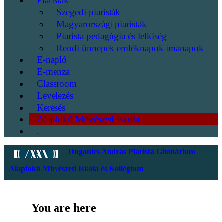
Piaristák
Szegedi piaristák
Magyarországi piaristák
Piarista pedagógia és lelkiség
Rendi ünnepek emléknapok imanapok
E-napló
E-menza
Classroom
Levelezés
Keresés
Alapfokú Művészeti Iskola
.
Dugonics András Piarista Gimnázium
Alapfokú Művészeti Iskola és Kollégium
You are here