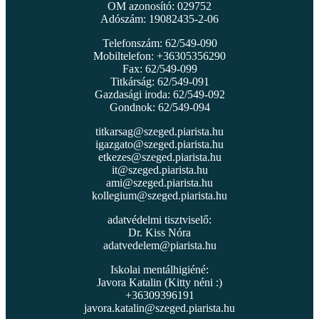
OM azonosító: 029752
Adószám: 19082435-2-06
Telefonszám: 62/549-090
Mobiltelefon: +36305356290
Fax: 62/549-099
Titkárság: 62/549-091
Gazdasági iroda: 62/549-092
Gondnok: 62/549-094
titkarsag@szeged.piarista.hu
igazgato@szeged.piarista.hu
etkezes@szeged.piarista.hu
it@szeged.piarista.hu
ami@szeged.piarista.hu
kollegium@szeged.piarista.hu
adatvédelmi tisztviselő:
Dr. Kiss Nóra
adatvedelem@piarista.hu
Iskolai mentálhigiéné:
Javora Katalin (Kitty néni :)
+36309396191
javora.katalin@szeged.piarista.hu