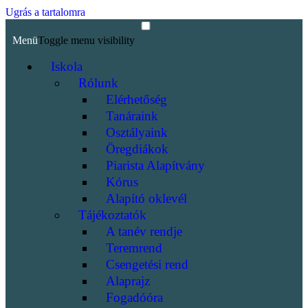
Ugrás a tartalomra
Menü
Toggle menu visibility
Iskola
Rólunk
Elérhetőség
Tanáraink
Osztályaink
Öregdiákok
Piarista Alapítvány
Kórus
Alapító oklevél
Tájékoztatók
A tanév rendje
Teremrend
Csengetési rend
Alaprajz
Fogadóóra