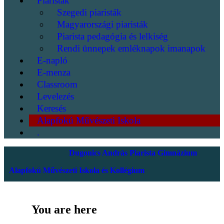
Piaristák
Szegedi piaristák
Magyarországi piaristák
Piarista pedagógia és lelkiség
Rendi ünnepek emléknapok imanapok
E-napló
E-menza
Classroom
Levelezés
Keresés
Alapfokú Művészeti Iskola
.
Dugonics András Piarista Gimnázium
Alapfokú Művészeti Iskola és Kollégium
You are here