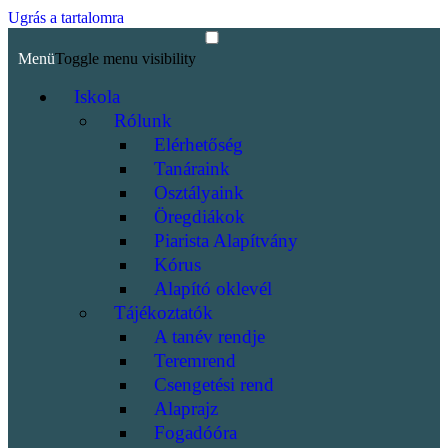
Ugrás a tartalomra
Menü
Toggle menu visibility
Iskola
Rólunk
Elérhetőség
Tanáraink
Osztályaink
Öregdiákok
Piarista Alapítvány
Kórus
Alapító oklevél
Tájékoztatók
A tanév rendje
Teremrend
Csengetési rend
Alaprajz
Fogadóóra