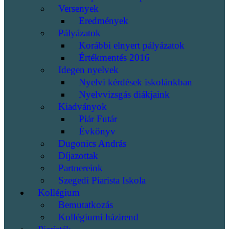
Versenyek
Eredmények
Pályázatok
Korábbi elnyert pályázatok
Értékmentés 2016
Idegen nyelvek
Nyelvi kérdések iskolánkban
Nyelvvizsgás diákjaink
Kiadványok
Piár Futár
Évkönyv
Dugonics András
Díjazottak
Partnereink
Szegedi Piarista Iskola
Kollégium
Bemutatkozás
Kollégiumi házirend