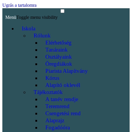
Ugrás a tartalomra
Menü
Toggle menu visibility
Iskola
Rólunk
Elérhetőség
Tanáraink
Osztályaink
Öregdiákok
Piarista Alapítvány
Kórus
Alapító oklevél
Tájékoztatók
A tanév rendje
Teremrend
Csengetési rend
Alaprajz
Fogadóóra