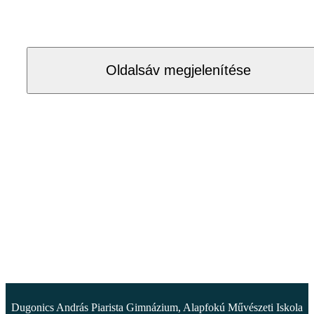
Oldalsáv megjelenítése
Dugonics András Piarista Gimnázium, Alapfokú Művészeti Iskola