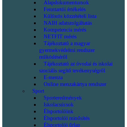
Alapdokumentumok
Fenntartói értékelés
Különös közzétételi lista
NAIH adatszolgáltatás
Kompetencia mérés
NETFIT mérés
Tájékoztató a magyar
gyermekvédelmi rendszer
működéséről
Tájékoztató az óvodai és iskolai
szociális segítő tevékenységről
E-menza
Online menzakártya rendszer
Sport
Sporteredmények
Iskolacsúcsok
Élsportolóink
Élsportolói minősítés
Élsportolói űrlap