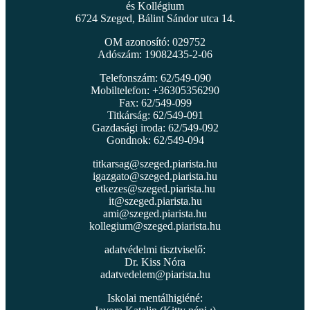
és Kollégium
6724 Szeged, Bálint Sándor utca 14.
OM azonosító: 029752
Adószám: 19082435-2-06
Telefonszám: 62/549-090
Mobiltelefon: +36305356290
Fax: 62/549-099
Titkárság: 62/549-091
Gazdasági iroda: 62/549-092
Gondnok: 62/549-094
titkarsag@szeged.piarista.hu
igazgato@szeged.piarista.hu
etkezes@szeged.piarista.hu
it@szeged.piarista.hu
ami@szeged.piarista.hu
kollegium@szeged.piarista.hu
adatvédelmi tisztviselő:
Dr. Kiss Nóra
adatvedelem@piarista.hu
Iskolai mentálhigiéné: