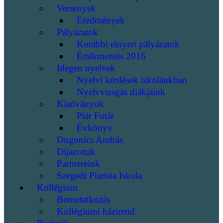
Versenyek
Eredmények
Pályázatok
Korábbi elnyert pályázatok
Értékmentés 2016
Idegen nyelvek
Nyelvi kérdések iskolánkban
Nyelvvizsgás diákjaink
Kiadványok
Piár Futár
Évkönyv
Dugonics András
Díjazottak
Partnereink
Szegedi Piarista Iskola
Kollégium
Bemutatkozás
Kollégiumi házirend