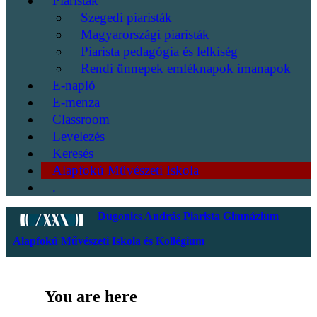
Piaristák
Szegedi piaristák
Magyarországi piaristák
Piarista pedagógia és lelkiség
Rendi ünnepek emléknapok imanapok
E-napló
E-menza
Classroom
Levelezés
Keresés
Alapfokú Művészeti Iskola
.
Dugonics András Piarista Gimnázium
Alapfokú Művészeti Iskola és Kollégium
You are here