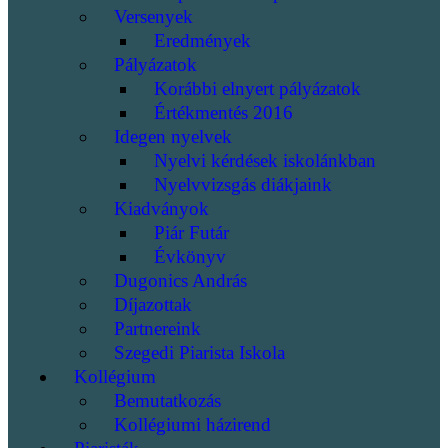
Versenyek
Eredmények
Pályázatok
Korábbi elnyert pályázatok
Értékmentés 2016
Idegen nyelvek
Nyelvi kérdések iskolánkban
Nyelvvizsgás diákjaink
Kiadványok
Piár Futár
Évkönyv
Dugonics András
Díjazottak
Partnereink
Szegedi Piarista Iskola
Kollégium
Bemutatkozás
Kollégiumi házirend