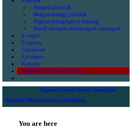
Piaristák
Szegedi piaristák
Magyarországi piaristák
Piarista pedagógia és lelkiség
Rendi ünnepek emléknapok imanapok
E-napló
E-menza
Classroom
Levelezés
Keresés
Alapfokú Művészeti Iskola
.
Dugonics András Piarista Gimnázium
Alapfokú Művészeti Iskola és Kollégium
You are here