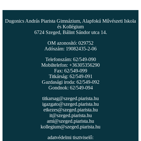
Dugonics András Piarista Gimnázium, Alapfokú Művészeti Iskola
és Kollégium
6724 Szeged, Bálint Sándor utca 14.
OM azonosító: 029752
Adószám: 19082435-2-06
Telefonszám: 62/549-090
Mobiltelefon: +36305356290
Fax: 62/549-099
Titkárság: 62/549-091
Gazdasági iroda: 62/549-092
Gondnok: 62/549-094
titkarsag@szeged.piarista.hu
igazgato@szeged.piarista.hu
etkezes@szeged.piarista.hu
it@szeged.piarista.hu
ami@szeged.piarista.hu
kollegium@szeged.piarista.hu
adatvédelmi tisztviselő: