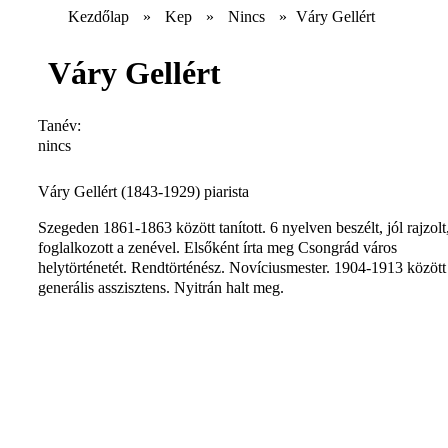
Kezdőlap
»
Kep
»
Nincs
»
Váry Gellért
Váry Gellért
Tanév:
nincs
Váry Gellért (1843-1929) piarista
Szegeden 1861-1863 között tanított. 6 nyelven beszélt, jól rajzolt
foglalkozott a zenével. Elsőként írta meg Csongrád város
helytörténetét. Rendtörténész. Novíciusmester. 1904-1913 között
generális asszisztens. Nyitrán halt meg.