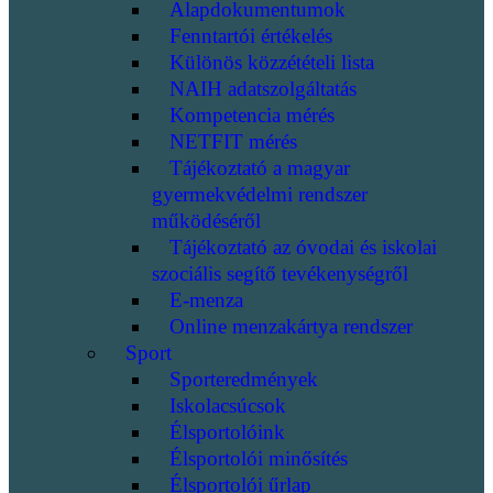
Alapdokumentumok
Fenntartói értékelés
Különös közzétételi lista
NAIH adatszolgáltatás
Kompetencia mérés
NETFIT mérés
Tájékoztató a magyar
gyermekvédelmi rendszer
működéséről
Tájékoztató az óvodai és iskolai
szociális segítő tevékenységről
E-menza
Online menzakártya rendszer
Sport
Sporteredmények
Iskolacsúcsok
Élsportolóink
Élsportolói minősítés
Élsportolói űrlap