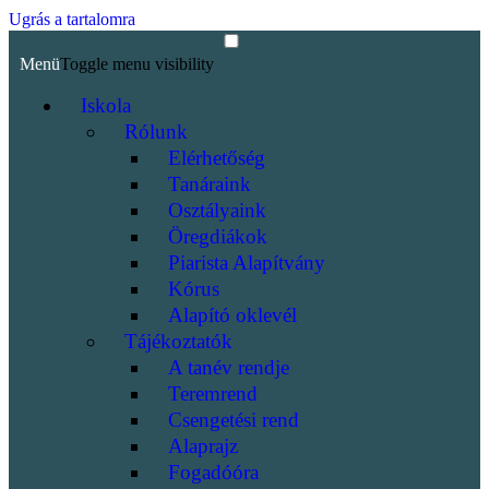
Ugrás a tartalomra
Menü
Toggle menu visibility
Iskola
Rólunk
Elérhetőség
Tanáraink
Osztályaink
Öregdiákok
Piarista Alapítvány
Kórus
Alapító oklevél
Tájékoztatók
A tanév rendje
Teremrend
Csengetési rend
Alaprajz
Fogadóóra