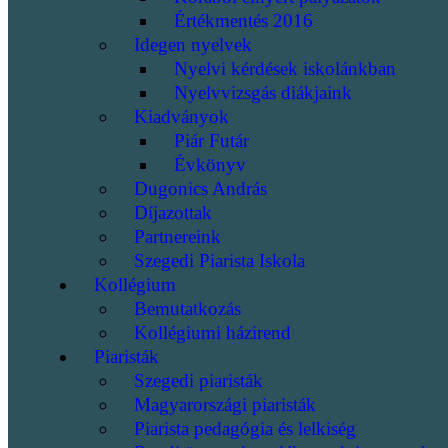
Értékmentés 2016
Idegen nyelvek
Nyelvi kérdések iskolánkban
Nyelvvizsgás diákjaink
Kiadványok
Piár Futár
Évkönyv
Dugonics András
Díjazottak
Partnereink
Szegedi Piarista Iskola
Kollégium
Bemutatkozás
Kollégiumi házirend
Piaristák
Szegedi piaristák
Magyarországi piaristák
Piarista pedagógia és lelkiség