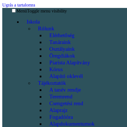
Ugrás a tartalomra
Menü
Toggle menu visibility
Iskola
Rólunk
Elérhetőség
Tanáraink
Osztályaink
Öregdiákok
Piarista Alapítvány
Kórus
Alapító oklevél
Tájékoztatók
A tanév rendje
Teremrend
Csengetési rend
Alaprajz
Fogadóóra
Alapdokumentumok