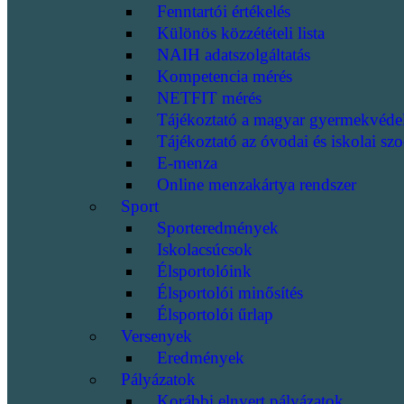
Fenntartói értékelés
Különös közzétételi lista
NAIH adatszolgáltatás
Kompetencia mérés
NETFIT mérés
Tájékoztató a magyar gyermekvéde
Tájékoztató az óvodai és iskolai szo
E-menza
Online menzakártya rendszer
Sport
Sporteredmények
Iskolacsúcsok
Élsportolóink
Élsportolói minősítés
Élsportolói űrlap
Versenyek
Eredmények
Pályázatok
Korábbi elnyert pályázatok