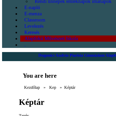
Rendi ünnepek emléknapok imanapok
E-napló
E-menza
Classroom
Levelezés
Keresés
Alapfokú Művészeti Iskola
.
Dugonics András Piarista Gimnázium Alapfo
You are here
Kezdőlap
»
Kep
»
Képtár
Képtár
Tanév