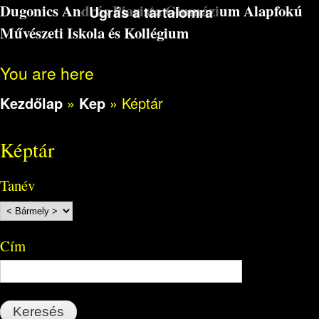
Dugonics András Piarista Gimnázium Alapfokú
Ugrás a tartalomra
Művészeti Iskola és Kollégium
You are here
Kezdőlap
»
Kep
»
Képtár
Képtár
Tanév
Cím