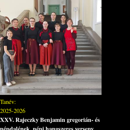
Tanév:
2025-2026
XXV. Rajeczky Benjamin gregorián- és
népdalének, népi hangszeres verseny