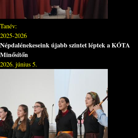
Tanév:
2025-2026
Népdalénekeseink újabb szintet léptek a KÓTA
Minősítőn
2026. június 5.