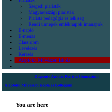
Piaristák
Szegedi piaristák
Magyarországi piaristák
Piarista pedagógia és lelkiség
Rendi ünnepek emléknapok imanapok
E-napló
E-menza
Classroom
Levelezés
Keresés
Alapfokú Művészeti Iskola
.
Dugonics András Piarista Gimnázium
Alapfokú Művészeti Iskola és Kollégium
You are here