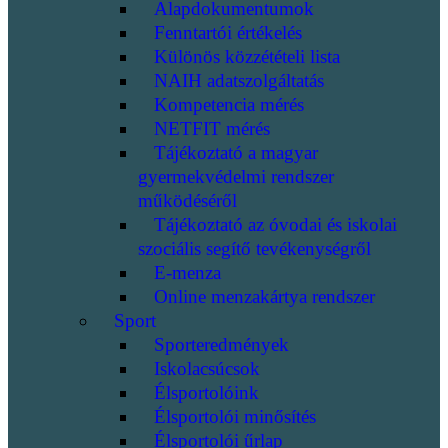
Alapdokumentumok
Fenntartói értékelés
Különös közzétételi lista
NAIH adatszolgáltatás
Kompetencia mérés
NETFIT mérés
Tájékoztató a magyar
gyermekvédelmi rendszer
működéséről
Tájékoztató az óvodai és iskolai
szociális segítő tevékenységről
E-menza
Online menzakártya rendszer
Sport
Sporteredmények
Iskolacsúcsok
Élsportolóink
Élsportolói minősítés
Élsportolói űrlap