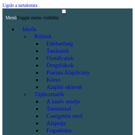
Ugrás a tartalomra
Menü
Toggle menu visibility
Iskola
Rólunk
Elérhetőség
Tanáraink
Osztályaink
Öregdiákok
Piarista Alapítvány
Kórus
Alapító oklevél
Tájékoztatók
A tanév rendje
Teremrend
Csengetési rend
Alaprajz
Fogadóóra