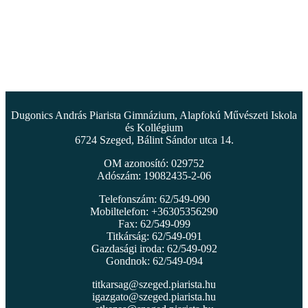
Dugonics András Piarista Gimnázium, Alapfokú Művészeti Iskola
és Kollégium
6724 Szeged, Bálint Sándor utca 14.
OM azonosító: 029752
Adószám: 19082435-2-06
Telefonszám: 62/549-090
Mobiltelefon: +36305356290
Fax: 62/549-099
Titkárság: 62/549-091
Gazdasági iroda: 62/549-092
Gondnok: 62/549-094
titkarsag@szeged.piarista.hu
igazgato@szeged.piarista.hu