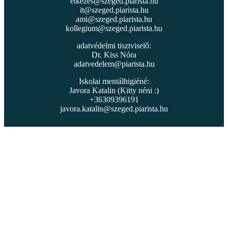
etkezes@szeged.piarista.hu
it@szeged.piarista.hu
ami@szeged.piarista.hu
kollegium@szeged.piarista.hu
adatvédelmi tisztviselő:
Dr. Kiss Nóra
adatvedelem@piarista.hu
Iskolai mentálhigiéné:
Javora Katalin (Kitty néni :)
+36309396191
javora.katalin@szeged.piarista.hu