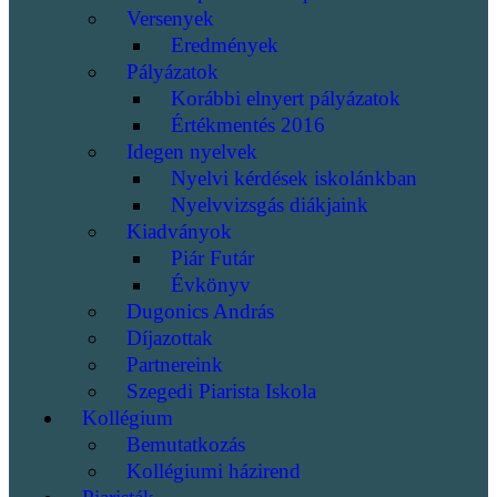
Versenyek
Eredmények
Pályázatok
Korábbi elnyert pályázatok
Értékmentés 2016
Idegen nyelvek
Nyelvi kérdések iskolánkban
Nyelvvizsgás diákjaink
Kiadványok
Piár Futár
Évkönyv
Dugonics András
Díjazottak
Partnereink
Szegedi Piarista Iskola
Kollégium
Bemutatkozás
Kollégiumi házirend