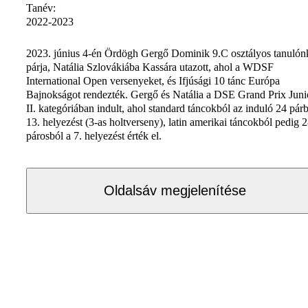
Tanév:
2022-2023
2023. június 4-én Ördögh Gergő Dominik 9.C osztályos tanulón
párja, Natália Szlovákiába Kassára utazott, ahol a WDSF
International Open versenyeket, és Ifjúsági 10 tánc Európa
Bajnokságot rendezték. Gergő és Natália a DSE Grand Prix Juni
II. kategóriában indult, ahol standard táncokból az induló 24 pár
13. helyezést (3-as holtverseny), latin amerikai táncokból pedig 
párosból a 7. helyezést érték el.
Oldalsáv megjelenítése