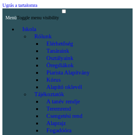
Ugrás a tartalomra
Menü
Toggle menu visibility
Iskola
Rólunk
Elérhetőség
Tanáraink
Osztályaink
Öregdiákok
Piarista Alapítvány
Kórus
Alapító oklevél
Tájékoztatók
A tanév rendje
Teremrend
Csengetési rend
Alaprajz
Fogadóóra