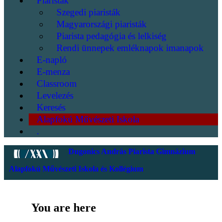
Piaristák
Szegedi piaristák
Magyarországi piaristák
Piarista pedagógia és lelkiség
Rendi ünnepek emléknapok imanapok
E-napló
E-menza
Classroom
Levelezés
Keresés
Alapfokú Művészeti Iskola
.
Dugonics András Piarista Gimnázium
Alapfokú Művészeti Iskola és Kollégium
You are here