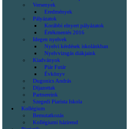
Versenyek
Eredmények
Pályázatok
Korábbi elnyert pályázatok
Értékmentés 2016
Idegen nyelvek
Nyelvi kérdések iskolánkban
Nyelvvizsgás diákjaink
Kiadványok
Piár Futár
Évkönyv
Dugonics András
Díjazottak
Partnereink
Szegedi Piarista Iskola
Kollégium
Bemutatkozás
Kollégiumi házirend