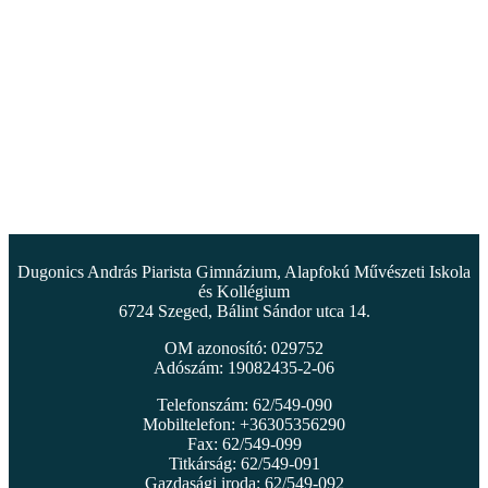
Dugonics András Piarista Gimnázium, Alapfokú Művészeti Iskola
és Kollégium
6724 Szeged, Bálint Sándor utca 14.
OM azonosító: 029752
Adószám: 19082435-2-06
Telefonszám: 62/549-090
Mobiltelefon: +36305356290
Fax: 62/549-099
Titkárság: 62/549-091
Gazdasági iroda: 62/549-092