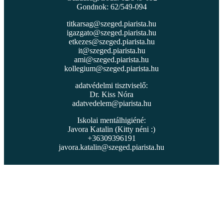
Gondnok: 62/549-094
titkarsag@szeged.piarista.hu
igazgato@szeged.piarista.hu
etkezes@szeged.piarista.hu
it@szeged.piarista.hu
ami@szeged.piarista.hu
kollegium@szeged.piarista.hu
adatvédelmi tisztviselő:
Dr. Kiss Nóra
adatvedelem@piarista.hu
Iskolai mentálhigiéné:
Javora Katalin (Kitty néni :)
+36309396191
javora.katalin@szeged.piarista.hu