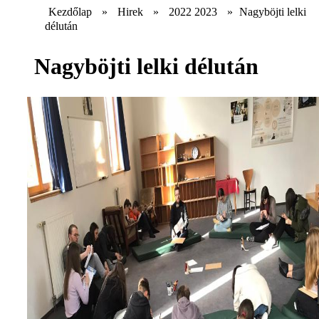
Kezdőlap
»
Hirek
»
2022 2023
»
Nagyböjti lelki
délután
Nagyböjti lelki délután