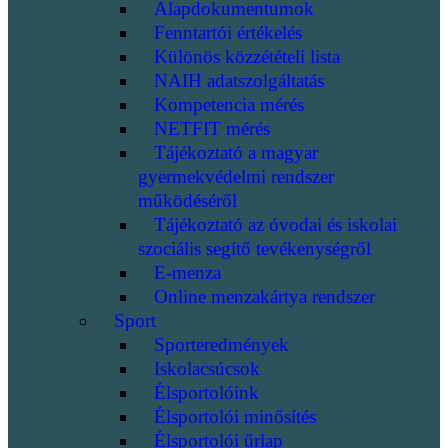
Alapdokumentumok
Fenntartói értékelés
Különös közzétételi lista
NAIH adatszolgáltatás
Kompetencia mérés
NETFIT mérés
Tájékoztató a magyar
gyermekvédelmi rendszer
működéséről
Tájékoztató az óvodai és iskolai
szociális segítő tevékenységről
E-menza
Online menzakártya rendszer
Sport
Sporteredmények
Iskolacsúcsok
Élsportolóink
Élsportolói minősítés
Élsportolói űrlap