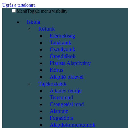
Ugrás a tartalomra
Menü
Toggle menu visibility
Iskola
Rólunk
Elérhetőség
Tanáraink
Osztályaink
Öregdiákok
Piarista Alapítvány
Kórus
Alapító oklevél
Tájékoztatók
A tanév rendje
Teremrend
Csengetési rend
Alaprajz
Fogadóóra
Alapdokumentumok