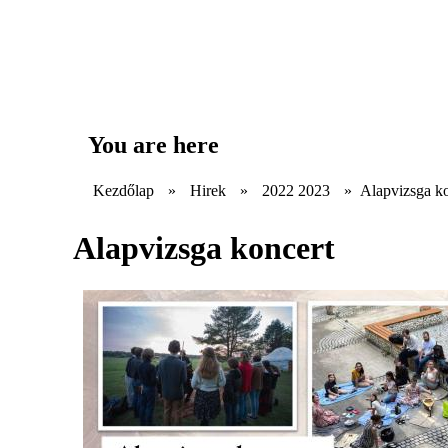
You are here
Kezdőlap
»
Hirek
»
2022 2023
»
Alapvizsga k
Alapvizsga koncert