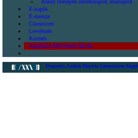
Rendi ünnepek emléknapok imanapok
E-napló
E-menza
Classroom
Levelezés
Keresés
Alapfokú Művészeti Iskola
.
Dugonics András Piarista Gimnázium Alapfo