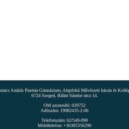
nics András Piarista Gimnázium, Alapfokú Művészeti Iskola és Koll
6724 Szeged, Bálint Sándor utca 14.
OM azonosító: 029752
Adószám: 19082435-2-06
Telefonszám: 62/549-090
Mobiltelefon: +36305356290