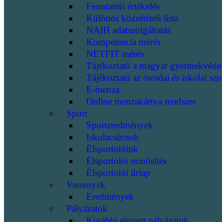
Fenntartói értékelés
Különös közzétételi lista
NAIH adatszolgáltatás
Kompetencia mérés
NETFIT mérés
Tájékoztató a magyar gyermekvéde
Tájékoztató az óvodai és iskolai szo
E-menza
Online menzakártya rendszer
Sport
Sporteredmények
Iskolacsúcsok
Élsportolóink
Élsportolói minősítés
Élsportolói űrlap
Versenyek
Eredmények
Pályázatok
Korábbi elnyert pályázatok