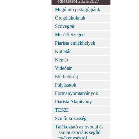
étkezésről 2026/2027
Megújuló pedagógiánk
Öregdiákoknak
Szövegtár
Mesélő Szeged
Piarista emlékhelyek
Kottatár
Képtár
Videótár
Elérhetőség
Pályázatok
Formanyomtatványok
Piarista Alapítvány
TESZI
Szülői közösség
Tájékoztató az óvodai és
iskolai szociális segítő
tevékenységről