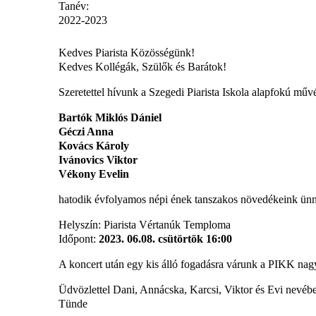
Tanév:
2022-2023
Kedves Piarista Közösségünk!
Kedves Kollégák, Szülők és Barátok!
Szeretettel hívunk a Szegedi Piarista Iskola alapfokú mű
Bartók Miklós Dániel
Géczi Anna
Kovács Károly
Ivánovics Viktor
Vékony Evelin
hatodik évfolyamos népi ének tanszakos növedékeink ünn
Helyszín: Piarista Vértanúk Temploma
Időpont:
2023. 06.08. csütörtök 16:00
A koncert után egy kis álló fogadásra várunk a PIKK nagyt
Üdvözlettel Dani, Annácska, Karcsi, Viktor és Evi nevéb
Tünde