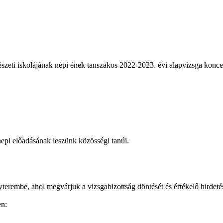
vészeti iskolájának népi ének tanszakos 2022-2023. évi alapvizsga konc
epi előadásának leszünk közösségi tanúi.
erembe, ahol megvárjuk a vizsgabizottság döntését és értékelő hirdetés
en: