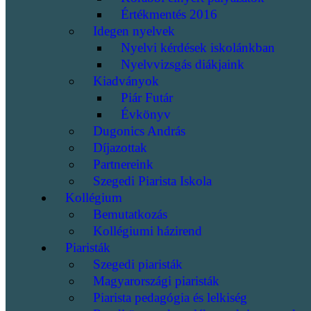
Értékmentés 2016
Idegen nyelvek
Nyelvi kérdések iskolánkban
Nyelvvizsgás diákjaink
Kiadványok
Piár Futár
Évkönyv
Dugonics András
Díjazottak
Partnereink
Szegedi Piarista Iskola
Kollégium
Bemutatkozás
Kollégiumi házirend
Piaristák
Szegedi piaristák
Magyarországi piaristák
Piarista pedagógia és lelkiség