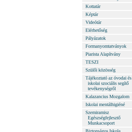
Kottatár
Képtár
Videótár
Elérhetőség
Pályázatok
Formanyomtatványok
Piarista Alapítvány
TESZI
Szülői közösség
Tájékoztató az óvodai és
iskolai szociális segítő
tevékenységről
Kalazancius Mozgalom
Iskolai mentálhigiéné
Szemiramisz
Egészségfejlesztő
Munkacsoport
Biztonságos Iskola