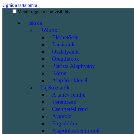
Ugrás a tartalomra
Menü
Toggle menu visibility
Iskola
Rólunk
Elérhetőség
Tanáraink
Osztályaink
Öregdiákok
Piarista Alapítvány
Kórus
Alapító oklevél
Tájékoztatók
A tanév rendje
Teremrend
Csengetési rend
Alaprajz
Fogadóóra
Alapdokumentumok