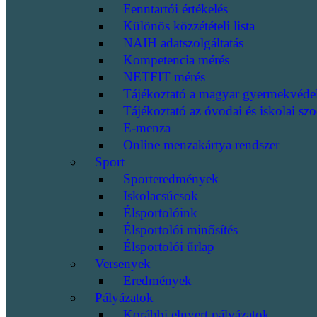
Fenntartói értékelés
Különös közzétételi lista
NAIH adatszolgáltatás
Kompetencia mérés
NETFIT mérés
Tájékoztató a magyar gyermekvéde
Tájékoztató az óvodai és iskolai szo
E-menza
Online menzakártya rendszer
Sport
Sporteredmények
Iskolacsúcsok
Élsportolóink
Élsportolói minősítés
Élsportolói űrlap
Versenyek
Eredmények
Pályázatok
Korábbi elnyert pályázatok