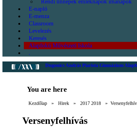
Rendi ünnepek emléknapok imanapok
E-napló
E-menza
Classroom
Levelezés
Keresés
Alapfokú Művészeti Iskola
.
Dugonics András Piarista Gimnázium Alapfo
You are here
Kezdőlap
»
Hirek
»
2017 2018
»
Versenyfelhív
Versenyfelhívás