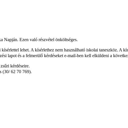
ka Napján. Ezen való részvétel önköltséges.
 kísérlettel lehet. A kísérlethez nem használható iskolai taneszköz. A kí
zési lapot és a felmerülő kérdéseket e-mail-ben kell elküldeni a követk
zsűri kérdéseire.
s (30/ 62 70 769).