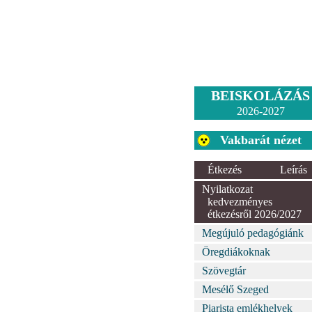
BEISKOLÁZÁS
2026-2027
Vakbarát nézet
Étkezés
Leírás
Nyilatkozat
kedvezményes
étkezésről 2026/2027
Megújuló pedagógiánk
Öregdiákoknak
Szövegtár
Mesélő Szeged
Piarista emlékhelyek