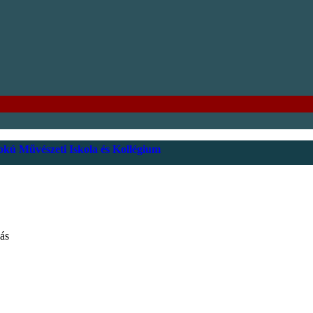
kú Művészeti Iskola és Kollégium
ás