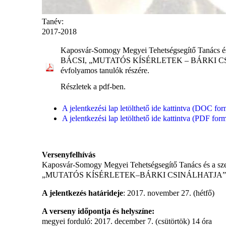
Tanév:
2017-2018
Kaposvár-Somogy Megyei Tehetségsegítő Tanács és
BÁCSI, „MUTATÓS KÍSÉRLETEK – BÁRKI CSINÁLHATJ
évfolyamos tanulók részére.
Részletek a pdf-ben.
A jelentkezési lap letölthető ide kattintva (DOC fo
A jelentkezési lap letölthető ide kattintva (PDF fo
Versenyfelhívás
Kaposvár-Somogy Megyei Tehetségsegítő Tanács és a sz
„MUTATÓS KÍSÉRLETEK–BÁRKI CSINÁLHATJA” fizikai kísé
A jelentkezés határideje
: 2017. november 27. (hétfő)
A verseny időpontja és helyszíne:
megyei forduló: 2017. december 7. (csütörtök) 14 óra