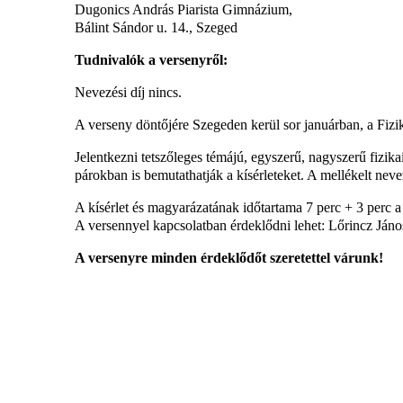
Dugonics András Piarista Gimnázium,
Bálint Sándor u. 14., Szeged
Tudnivalók a versenyről:
Nevezési díj nincs.
A verseny döntőjére Szegeden kerül sor januárban, a Fizi
Jelentkezni tetszőleges témájú, egyszerű, nagyszerű fizikai
párokban is bemutathatják a kísérleteket. A mellékelt neve
A kísérlet és magyarázatának időtartama 7 perc + 3 perc a 
A versennyel kapcsolatban érdeklődni lehet: Lőrincz Jáno
A versenyre minden érdeklődőt szeretettel várunk!