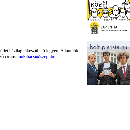
sérlet házilag elkészíthető legyen. A tanulók
ező címre:
mukibacsi@szepi.hu
.