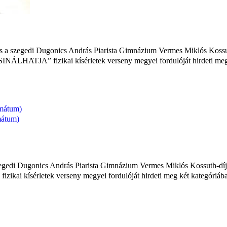
 a szegedi Dugonics András Piarista Gimnázium Vermes Miklós Kossut
A” fizikai kísérletek verseny megyei fordulóját hirdeti meg két
rmátum)
rmátum)
egedi Dugonics András Piarista Gimnázium Vermes Miklós Kossuth-dí
rletek verseny megyei fordulóját hirdeti meg két kategóriában: 7