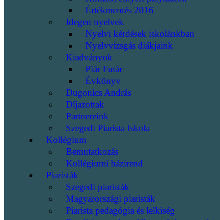
Értékmentés 2016
Idegen nyelvek
Nyelvi kérdések iskolánkban
Nyelvvizsgás diákjaink
Kiadványok
Piár Futár
Évkönyv
Dugonics András
Díjazottak
Partnereink
Szegedi Piarista Iskola
Kollégium
Bemutatkozás
Kollégiumi házirend
Piaristák
Szegedi piaristák
Magyarországi piaristák
Piarista pedagógia és lelkiség