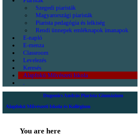
Piaristák
Szegedi piaristák
Magyarországi piaristák
Piarista pedagógia és lelkiség
Rendi ünnepek emléknapok imanapok
E-napló
E-menza
Classroom
Levelezés
Keresés
Alapfokú Művészeti Iskola
.
Dugonics András Piarista Gimnázium
Alapfokú Művészeti Iskola és Kollégium
You are here