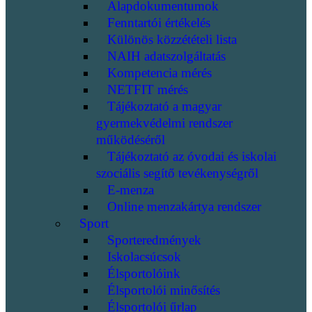
Alapdokumentumok
Fenntartói értékelés
Különös közzétételi lista
NAIH adatszolgáltatás
Kompetencia mérés
NETFIT mérés
Tájékoztató a magyar
gyermekvédelmi rendszer
működéséről
Tájékoztató az óvodai és iskolai
szociális segítő tevékenységről
E-menza
Online menzakártya rendszer
Sport
Sporteredmények
Iskolacsúcsok
Élsportolóink
Élsportolói minősítés
Élsportolói űrlap