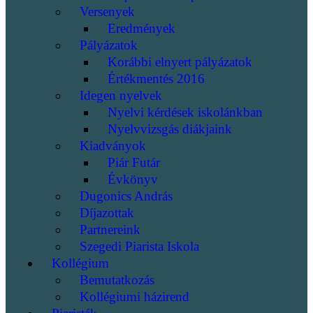
Versenyek
Eredmények
Pályázatok
Korábbi elnyert pályázatok
Értékmentés 2016
Idegen nyelvek
Nyelvi kérdések iskolánkban
Nyelvvizsgás diákjaink
Kiadványok
Piár Futár
Évkönyv
Dugonics András
Díjazottak
Partnereink
Szegedi Piarista Iskola
Kollégium
Bemutatkozás
Kollégiumi házirend