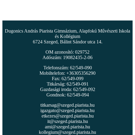
Dugonics András Piarista Gimnázium, Alapfokú Művészeti Iskola
és Kollégium
6724 Szeged, Bálint Sándor utca 14.
OM azonosító: 029752
Adószám: 19082435-2-06
Telefonszám: 62/549-090
Mobiltelefon: +36305356290
Fax: 62/549-099
Titkárság: 62/549-091
Gazdasági iroda: 62/549-092
Gondnok: 62/549-094
titkarsag@szeged.piarista.hu
igazgato@szeged.piarista.hu
etkezes@szeged.piarista.hu
it@szeged.piarista.hu
ami@szeged.piarista.hu
kollegium@szeged.piarista.hu