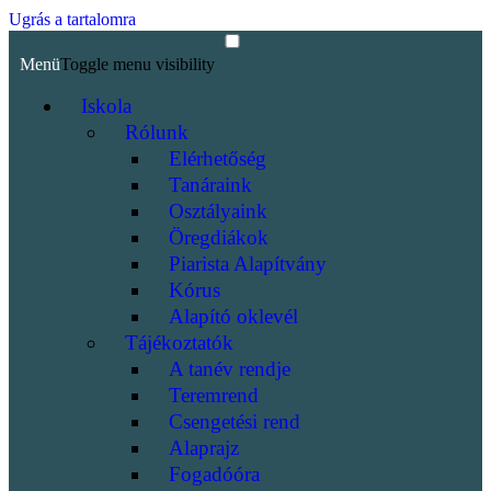
Ugrás a tartalomra
Menü
Toggle menu visibility
Iskola
Rólunk
Elérhetőség
Tanáraink
Osztályaink
Öregdiákok
Piarista Alapítvány
Kórus
Alapító oklevél
Tájékoztatók
A tanév rendje
Teremrend
Csengetési rend
Alaprajz
Fogadóóra