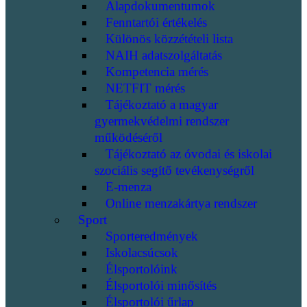
Alapdokumentumok
Fenntartói értékelés
Különös közzétételi lista
NAIH adatszolgáltatás
Kompetencia mérés
NETFIT mérés
Tájékoztató a magyar
gyermekvédelmi rendszer
működéséről
Tájékoztató az óvodai és iskolai
szociális segítő tevékenységről
E-menza
Online menzakártya rendszer
Sport
Sporteredmények
Iskolacsúcsok
Élsportolóink
Élsportolói minősítés
Élsportolói űrlap