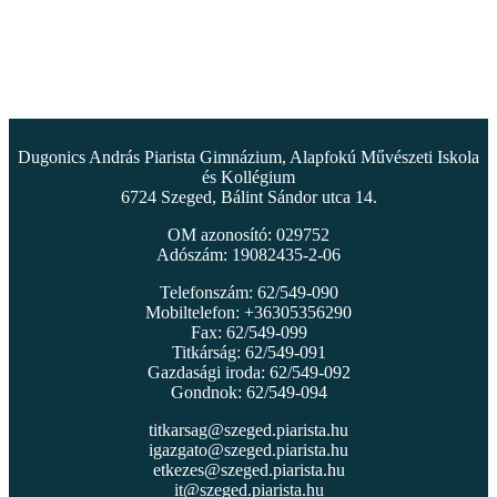
Dugonics András Piarista Gimnázium, Alapfokú Művészeti Iskola
és Kollégium
6724 Szeged, Bálint Sándor utca 14.
OM azonosító: 029752
Adószám: 19082435-2-06
Telefonszám: 62/549-090
Mobiltelefon: +36305356290
Fax: 62/549-099
Titkárság: 62/549-091
Gazdasági iroda: 62/549-092
Gondnok: 62/549-094
titkarsag@szeged.piarista.hu
igazgato@szeged.piarista.hu
etkezes@szeged.piarista.hu
it@szeged.piarista.hu