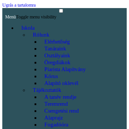
Ugrás a tartalomra
Menü
Toggle menu visibility
Iskola
Rólunk
Elérhetőség
Tanáraink
Osztályaink
Öregdiákok
Piarista Alapítvány
Kórus
Alapító oklevél
Tájékoztatók
A tanév rendje
Teremrend
Csengetési rend
Alaprajz
Fogadóóra