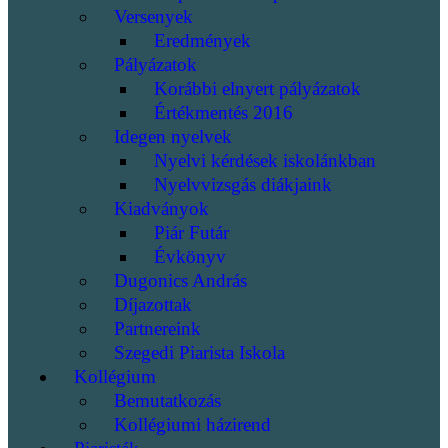
Versenyek
Eredmények
Pályázatok
Korábbi elnyert pályázatok
Értékmentés 2016
Idegen nyelvek
Nyelvi kérdések iskolánkban
Nyelvvizsgás diákjaink
Kiadványok
Piár Futár
Évkönyv
Dugonics András
Díjazottak
Partnereink
Szegedi Piarista Iskola
Kollégium
Bemutatkozás
Kollégiumi házirend