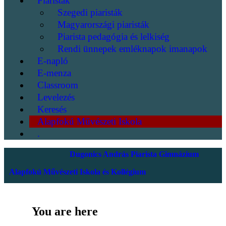
Piaristák
Szegedi piaristák
Magyarországi piaristák
Piarista pedagógia és lelkiség
Rendi ünnepek emléknapok imanapok
E-napló
E-menza
Classroom
Levelezés
Keresés
Alapfokú Művészeti Iskola
.
Dugonics András Piarista Gimnázium
Alapfokú Művészeti Iskola és Kollégium
You are here