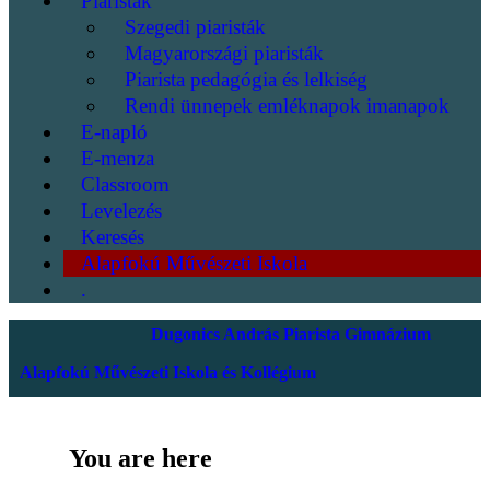
Piaristák
Szegedi piaristák
Magyarországi piaristák
Piarista pedagógia és lelkiség
Rendi ünnepek emléknapok imanapok
E-napló
E-menza
Classroom
Levelezés
Keresés
Alapfokú Művészeti Iskola
.
Dugonics András Piarista Gimnázium
Alapfokú Művészeti Iskola és Kollégium
You are here