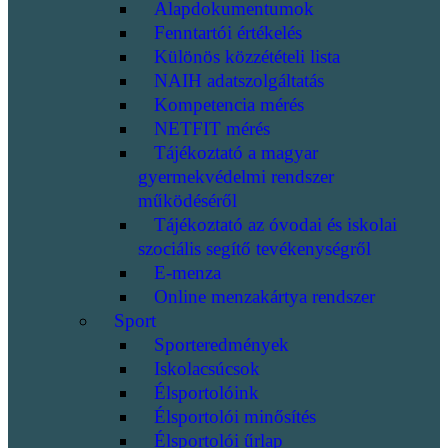
Alapdokumentumok
Fenntartói értékelés
Különös közzétételi lista
NAIH adatszolgáltatás
Kompetencia mérés
NETFIT mérés
Tájékoztató a magyar
gyermekvédelmi rendszer
működéséről
Tájékoztató az óvodai és iskolai
szociális segítő tevékenységről
E-menza
Online menzakártya rendszer
Sport
Sporteredmények
Iskolacsúcsok
Élsportolóink
Élsportolói minősítés
Élsportolói űrlap