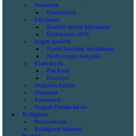
Versenyek
Eredmények
Pályázatok
Korábbi elnyert pályázatok
Értékmentés 2016
Idegen nyelvek
Nyelvi kérdések iskolánkban
Nyelvvizsgás diákjaink
Kiadványok
Piár Futár
Évkönyv
Dugonics András
Díjazottak
Partnereink
Szegedi Piarista Iskola
Kollégium
Bemutatkozás
Kollégiumi házirend