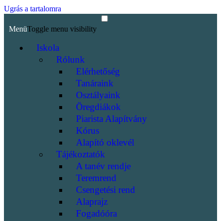
Ugrás a tartalomra
Menü
Toggle menu visibility
Iskola
Rólunk
Elérhetőség
Tanáraink
Osztályaink
Öregdiákok
Piarista Alapítvány
Kórus
Alapító oklevél
Tájékoztatók
A tanév rendje
Teremrend
Csengetési rend
Alaprajz
Fogadóóra