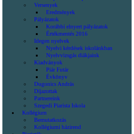
Versenyek
Eredmények
Pályázatok
Korábbi elnyert pályázatok
Értékmentés 2016
Idegen nyelvek
Nyelvi kérdések iskolánkban
Nyelvvizsgás diákjaink
Kiadványok
Piár Futár
Évkönyv
Dugonics András
Díjazottak
Partnereink
Szegedi Piarista Iskola
Kollégium
Bemutatkozás
Kollégiumi házirend