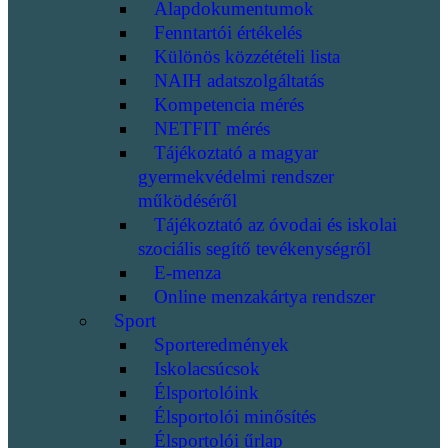
Alapdokumentumok
Fenntartói értékelés
Különös közzétételi lista
NAIH adatszolgáltatás
Kompetencia mérés
NETFIT mérés
Tájékoztató a magyar
gyermekvédelmi rendszer
működéséről
Tájékoztató az óvodai és iskolai
szociális segítő tevékenységről
E-menza
Online menzakártya rendszer
Sport
Sporteredmények
Iskolacsúcsok
Élsportolóink
Élsportolói minősítés
Élsportolói űrlap