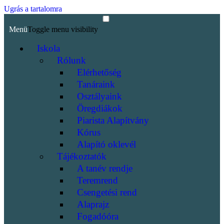
Ugrás a tartalomra
Menü
Toggle menu visibility
Iskola
Rólunk
Elérhetőség
Tanáraink
Osztályaink
Öregdiákok
Piarista Alapítvány
Kórus
Alapító oklevél
Tájékoztatók
A tanév rendje
Teremrend
Csengetési rend
Alaprajz
Fogadóóra