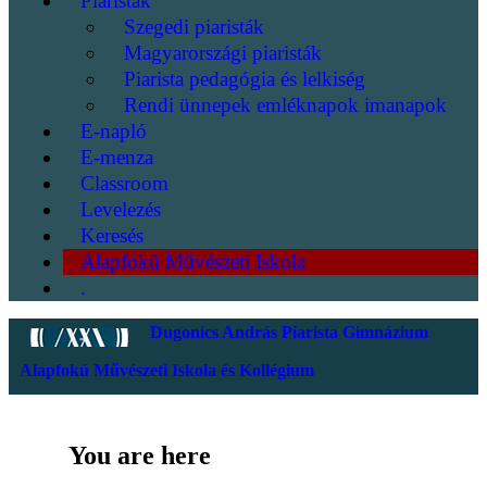
Piaristák
Szegedi piaristák
Magyarországi piaristák
Piarista pedagógia és lelkiség
Rendi ünnepek emléknapok imanapok
E-napló
E-menza
Classroom
Levelezés
Keresés
Alapfokú Művészeti Iskola
.
Dugonics András Piarista Gimnázium
Alapfokú Művészeti Iskola és Kollégium
You are here