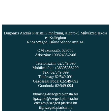
Dugonics András Piarista Gimnázium, Alapfokú Művészeti Iskola
és Kollégium
6724 Szeged, Bálint Sándor utca 14.
OM azonosító: 029752
Adószám: 19082435-2-06
Telefonszám: 62/549-090
Mobiltelefon: +36305356290
Fax: 62/549-099
Titkárság: 62/549-091
Gazdasági iroda: 62/549-092
Gondnok: 62/549-094
titkarsag@szeged.piarista.hu
igazgato@szeged.piarista.hu
etkezes@szeged.piarista.hu
it@szeged.piarista.hu