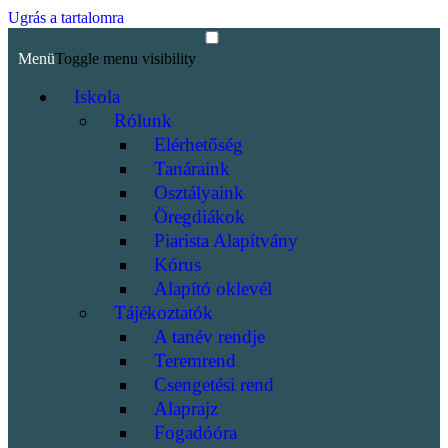
Ugrás a tartalomra
Menü
Toggle menu visibility
Iskola
Rólunk
Elérhetőség
Tanáraink
Osztályaink
Öregdiákok
Piarista Alapítvány
Kórus
Alapító oklevél
Tájékoztatók
A tanév rendje
Teremrend
Csengetési rend
Alaprajz
Fogadóóra