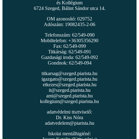
és Kollégium
6724 Szeged, Bálint Sándor utca 14.
OM azonosító: 029752
Adószám: 19082435-2-06
Telefonszám: 62/549-090
Mobiltelefon: +36305356290
Fax: 62/549-099
Titkárság: 62/549-091
Gazdasági iroda: 62/549-092
Gondnok: 62/549-094
titkarsag@szeged.piarista.hu
igazgato@szeged.piarista.hu
etkezes@szeged.piarista.hu
it@szeged.piarista.hu
ami@szeged.piarista.hu
kollegium@szeged.piarista.hu
adatvédelmi tisztviselő:
Dr. Kiss Nóra
adatvedelem@piarista.hu
Iskolai mentálhigiéné: