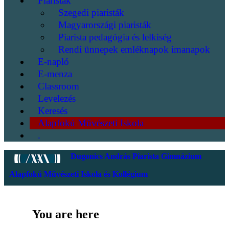
Piaristák
Szegedi piaristák
Magyarországi piaristák
Piarista pedagógia és lelkiség
Rendi ünnepek emléknapok imanapok
E-napló
E-menza
Classroom
Levelezés
Keresés
Alapfokú Művészeti Iskola
.
Dugonics András Piarista Gimnázium
Alapfokú Művészeti Iskola és Kollégium
You are here