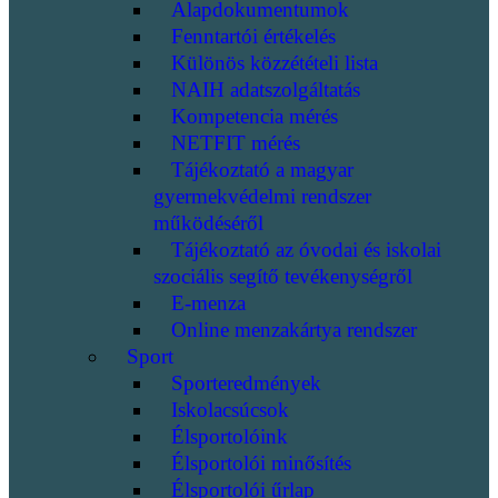
Alapdokumentumok
Fenntartói értékelés
Különös közzétételi lista
NAIH adatszolgáltatás
Kompetencia mérés
NETFIT mérés
Tájékoztató a magyar
gyermekvédelmi rendszer
működéséről
Tájékoztató az óvodai és iskolai
szociális segítő tevékenységről
E-menza
Online menzakártya rendszer
Sport
Sporteredmények
Iskolacsúcsok
Élsportolóink
Élsportolói minősítés
Élsportolói űrlap