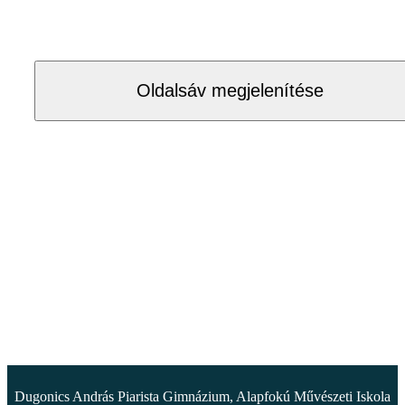
Oldalsáv megjelenítése
Dugonics András Piarista Gimnázium, Alapfokú Művészeti Iskola