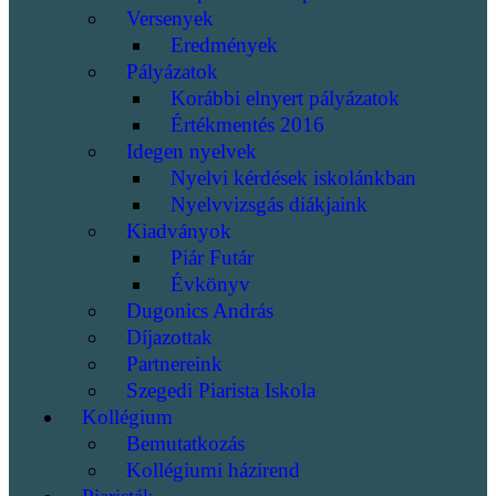
Versenyek
Eredmények
Pályázatok
Korábbi elnyert pályázatok
Értékmentés 2016
Idegen nyelvek
Nyelvi kérdések iskolánkban
Nyelvvizsgás diákjaink
Kiadványok
Piár Futár
Évkönyv
Dugonics András
Díjazottak
Partnereink
Szegedi Piarista Iskola
Kollégium
Bemutatkozás
Kollégiumi házirend