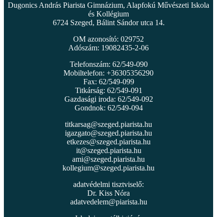
Dugonics András Piarista Gimnázium, Alapfokú Művészeti Iskola
és Kollégium
6724 Szeged, Bálint Sándor utca 14.
OM azonosító: 029752
Adószám: 19082435-2-06
Telefonszám: 62/549-090
Mobiltelefon: +36305356290
Fax: 62/549-099
Titkárság: 62/549-091
Gazdasági iroda: 62/549-092
Gondnok: 62/549-094
titkarsag@szeged.piarista.hu
igazgato@szeged.piarista.hu
etkezes@szeged.piarista.hu
it@szeged.piarista.hu
ami@szeged.piarista.hu
kollegium@szeged.piarista.hu
adatvédelmi tisztviselő:
Dr. Kiss Nóra
adatvedelem@piarista.hu