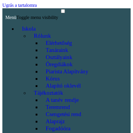
Ugrás a tartalomra
Menü
Toggle menu visibility
Iskola
Rólunk
Elérhetőség
Tanáraink
Osztályaink
Öregdiákok
Piarista Alapítvány
Kórus
Alapító oklevél
Tájékoztatók
A tanév rendje
Teremrend
Csengetési rend
Alaprajz
Fogadóóra