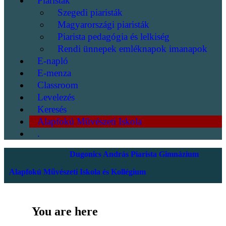
Piaristák
Szegedi piaristák
Magyarországi piaristák
Piarista pedagógia és lelkiség
Rendi ünnepek emléknapok imanapok
E-napló
E-menza
Classroom
Levelezés
Keresés
Alapfokú Művészeti Iskola
.
Dugonics András Piarista Gimnázium
Alapfokú Művészeti Iskola és Kollégium
You are here