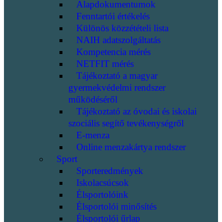
Alapdokumentumok
Fenntartói értékelés
Különös közzétételi lista
NAIH adatszolgáltatás
Kompetencia mérés
NETFIT mérés
Tájékoztató a magyar
gyermekvédelmi rendszer
működéséről
Tájékoztató az óvodai és iskolai
szociális segítő tevékenységről
E-menza
Online menzakártya rendszer
Sport
Sporteredmények
Iskolacsúcsok
Élsportolóink
Élsportolói minősítés
Élsportolói űrlap