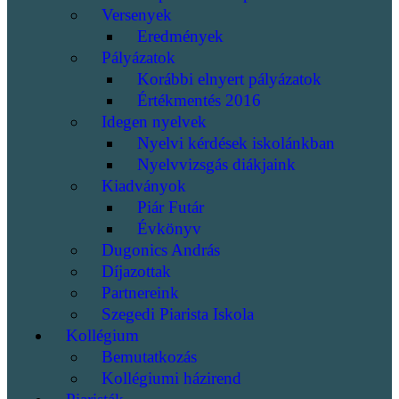
Versenyek
Eredmények
Pályázatok
Korábbi elnyert pályázatok
Értékmentés 2016
Idegen nyelvek
Nyelvi kérdések iskolánkban
Nyelvvizsgás diákjaink
Kiadványok
Piár Futár
Évkönyv
Dugonics András
Díjazottak
Partnereink
Szegedi Piarista Iskola
Kollégium
Bemutatkozás
Kollégiumi házirend