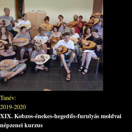
Tanév:
2019-2020
XIX. Kobzos-énekes-hegedűs-furulyás moldvai
népzenei kurzus