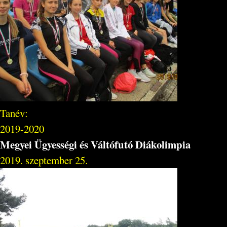
Tanév:
2019-2020
Megyei Ügyességi és Váltófutó Diákolimpia
2019. szeptember 25.