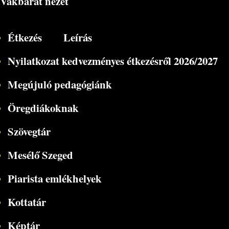
Vakbarát nézet
Étkezés
Leírás
Nyilatkozat kedvezményes étkezésről 2026/2027
Megújuló pedagógiánk
Öregdiákoknak
Szövegtár
Mesélő Szeged
Piarista emlékhelyek
Kottatár
Képtár