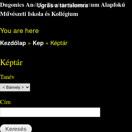
Dugonics András Piarista Gimnázium Alapfokú
Ugrás a tartalomra
Művészeti Iskola és Kollégium
You are here
Kezdőlap
»
Kep
»
Képtár
Képtár
Tanév
Cím