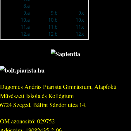
Dugonics András Piarista Gimnázium, Alapfokú
Művészeti Iskola és Kollégium
6724 Szeged, Bálint Sándor utca 14.
OM azonosító: 029752
Adószám: 19082435-2-06