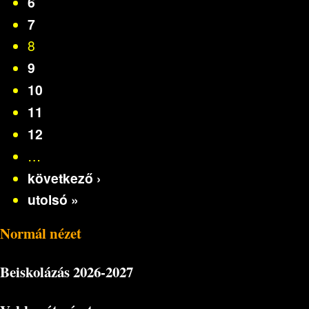
6
7
8
9
10
11
12
…
következő ›
utolsó »
Normál nézet
Beiskolázás
2026-2027