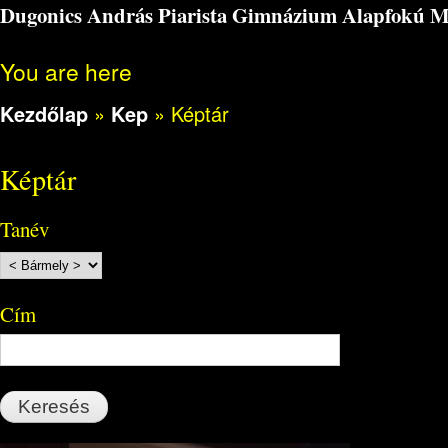
Dugonics András Piarista Gimnázium Alapfokú Műv
You are here
Kezdőlap
»
Kep
»
Képtár
Képtár
Tanév
Cím