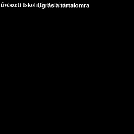
észeti Iskola és Kollégium
Ugrás a tartalomra