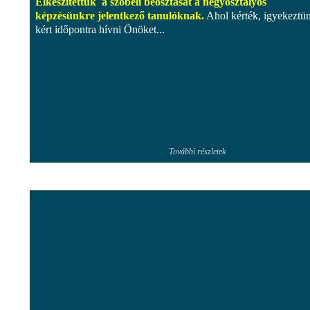
Elkészítettük a szóbeli beosztását a négyosztályos
képzésünkre jelentkező tanulóknak.
Ahol kérték, igyekeztü
kért időpontra hívni Önöket...
További részletek