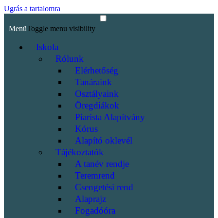
Ugrás a tartalomra
Menü
Toggle menu visibility
Iskola
Rólunk
Elérhetőség
Tanáraink
Osztályaink
Öregdiákok
Piarista Alapítvány
Kórus
Alapító oklevél
Tájékoztatók
A tanév rendje
Teremrend
Csengetési rend
Alaprajz
Fogadóóra