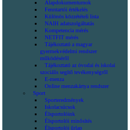
Alapdokumentumok
Fenntartói értékelés
Különös közzétételi lista
NAIH adatszolgáltatás
Kompetencia mérés
NETFIT mérés
Tájékoztató a magyar
gyermekvédelmi rendszer
működéséről
Tájékoztató az óvodai és iskolai
szociális segítő tevékenységről
E-menza
Online menzakártya rendszer
Sport
Sporteredmények
Iskolacsúcsok
Élsportolóink
Élsportolói minősítés
Élsportolói űrlap