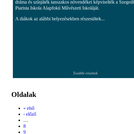
dráma és színjáték tanszakos növendékei képviselték a Szegedi
Piarista Iskola Alapfokú Művészeti Iskoláját.
A diákok az alábbi helyezésekben részesültek...
További részletek
Oldalak
« első
‹ előző
…
8
9