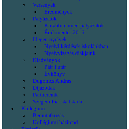
Versenyek
Eredmények
Pályázatok
Korábbi elnyert pályázatok
Értékmentés 2016
Idegen nyelvek
Nyelvi kérdések iskolánkban
Nyelvvizsgás diákjaink
Kiadványok
Piár Futár
Évkönyv
Dugonics András
Díjazottak
Partnereink
Szegedi Piarista Iskola
Kollégium
Bemutatkozás
Kollégiumi házirend