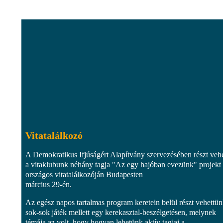
Vitatalálkozó
A Demokratikus Ifjúságért Alapítvány szervezésében részt vehe
a vitaklubunk néhány tagja "Az egy hajóban evezünk" projekt
országos vitatalálkozóján Budapesten
március 29-én.
Az egész napos tartalmas program keretein belül részt vehettü
sok-sok játék mellett egy kerekasztal-beszélgetésen, melynek
témája az volt, hogy hogyan lehetünk aktív tagjai a