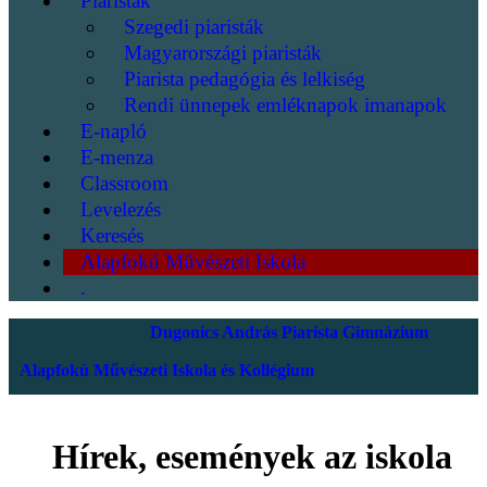
Piaristák
Szegedi piaristák
Magyarországi piaristák
Piarista pedagógia és lelkiség
Rendi ünnepek emléknapok imanapok
E-napló
E-menza
Classroom
Levelezés
Keresés
Alapfokú Művészeti Iskola
.
Dugonics András Piarista Gimnázium
Alapfokú Művészeti Iskola és Kollégium
Hírek, események az iskola