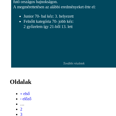
futó országos bajnokságon.
A megmérettetésen az alábbi eredményeket érte el:
Junior 70- bal kéz: 3. helyezett
Felnőtt kategória 70- jobb kéz:
2 győzelem így 21-ből 13. lett
További részletek
Oldalak
« első
‹ előző
…
2
3