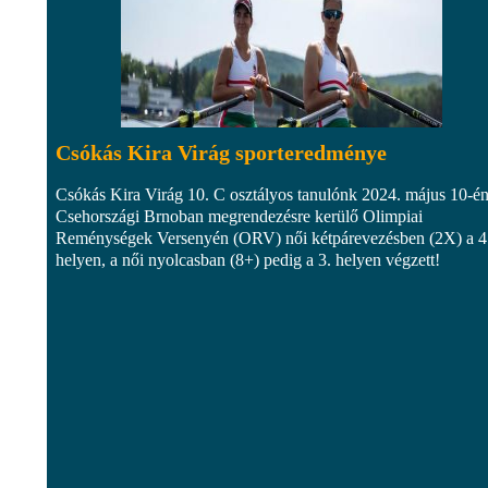
Csókás Kira Virág sporteredménye
Csókás Kira Virág 10. C osztályos tanulónk 2024. május 10-é
Csehországi Brnoban megrendezésre kerülő Olimpiai
Reménységek Versenyén (ORV) női kétpárevezésben (2X) a 4
helyen, a női nyolcasban (8+) pedig a 3. helyen végzett!