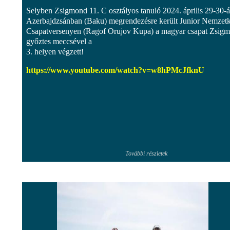
Selyben Zsigmond 11. C osztályos tanuló 2024. április 29-30-á
Azerbajdzsánban (Baku) megrendezésre került Junior Nemzet
Csapatversenyen (Ragof Orujov Kupa) a magyar csapat Zsig
győztes meccsével a
3. helyen végzett!
https://www.youtube.com/watch?v=w8hPMcJfknU
További részletek