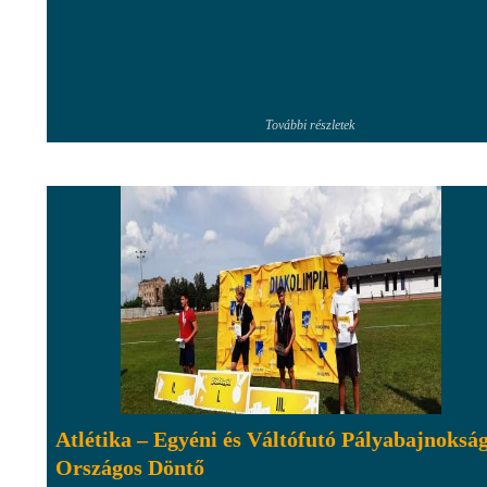
További részletek
Atlétika – Egyéni és Váltófutó Pályabajnoksá
Országos Döntő