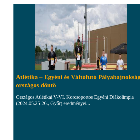
Atlétika – Egyéni és Váltófutó Pályabajnoksá
országos döntő
Országos Atlétikai V-VI. Korcsoportos Egyéni Diákolimpia
(2024.05.25-26., Győr) eredményei...