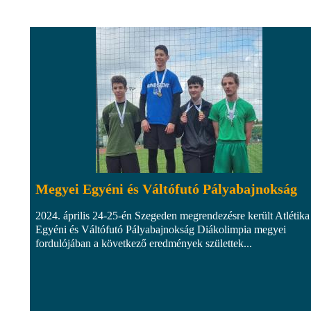
Megyei Egyéni és Váltófutó Pályabajnokság
2024. április 24-25-én Szegeden megrendezésre került Atlétika
Egyéni és Váltófutó Pályabajnokság Diákolimpia megyei
fordulójában a következő eredmények születtek...