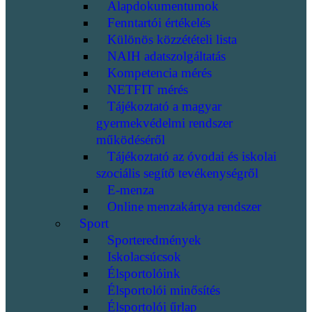
Alapdokumentumok
Fenntartói értékelés
Különös közzétételi lista
NAIH adatszolgáltatás
Kompetencia mérés
NETFIT mérés
Tájékoztató a magyar
gyermekvédelmi rendszer
működéséről
Tájékoztató az óvodai és iskolai
szociális segítő tevékenységről
E-menza
Online menzakártya rendszer
Sport
Sporteredmények
Iskolacsúcsok
Élsportolóink
Élsportolói minősítés
Élsportolói űrlap