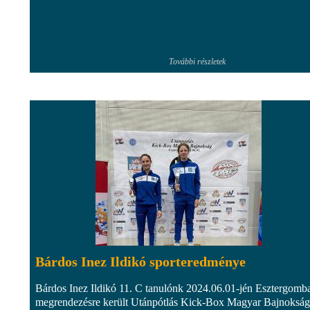
További részletek
Bárdos Inez Ildikó sporteredménye
Bárdos Inez Ildikó 11. C tanulónk 2024.06.01-jén Esztergomb
megrendezésre került Utánpótlás Kick-Box Magyar Bajnoksá