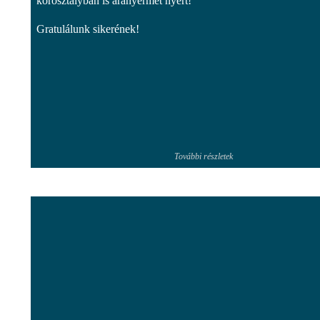
korosztályban is aranyérmet nyert!
Gratulálunk sikerének!
További részletek