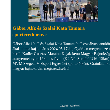
Gábor Alíz és Szalai Kata Tamara
sporteredménye
Gábor Alíz 10. C és Szalai Kata Tamara 9. C osztályos tanulói
által alkotta kajak páros 2024.05.17-én, Győrben megrendezés
került Kadler Gusztáv Maraton Kajak-kenu Magyar Bajnoksá
aranyérmet nyert 15km-es távon (K2 Női Serdülő U16 15km) 
MVM Szegedi Vízisport Egyesület sportolóiként. Gratulálunk 
magyar bajnoki cím megszerzéséért!
További részletek