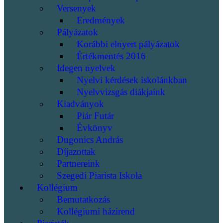
Versenyek
Eredmények
Pályázatok
Korábbi elnyert pályázatok
Értékmentés 2016
Idegen nyelvek
Nyelvi kérdések iskolánkban
Nyelvvizsgás diákjaink
Kiadványok
Piár Futár
Évkönyv
Dugonics András
Díjazottak
Partnereink
Szegedi Piarista Iskola
Kollégium
Bemutatkozás
Kollégiumi házirend