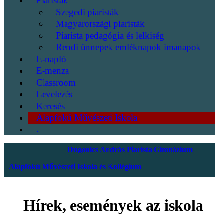
Piaristák
Szegedi piaristák
Magyarországi piaristák
Piarista pedagógia és lelkiség
Rendi ünnepek emléknapok imanapok
E-napló
E-menza
Classroom
Levelezés
Keresés
Alapfokú Művészeti Iskola
.
Dugonics András Piarista Gimnázium
Alapfokú Művészeti Iskola és Kollégium
Hírek, események az iskola