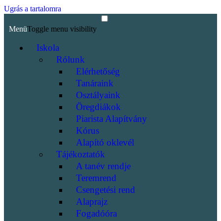
Ugrás a tartalomra
Menü
Toggle menu visibility
Iskola
Rólunk
Elérhetőség
Tanáraink
Osztályaink
Öregdiákok
Piarista Alapítvány
Kórus
Alapító oklevél
Tájékoztatók
A tanév rendje
Teremrend
Csengetési rend
Alaprajz
Fogadóóra