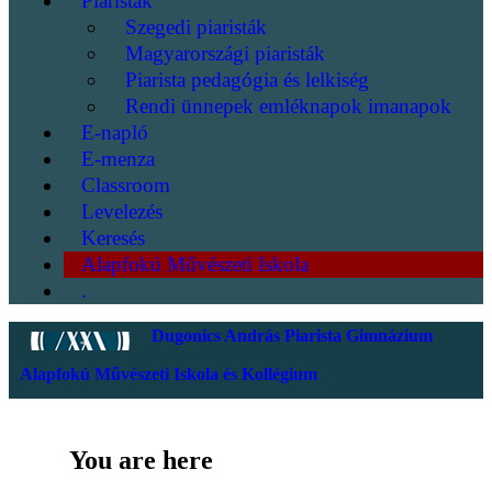
Piaristák
Szegedi piaristák
Magyarországi piaristák
Piarista pedagógia és lelkiség
Rendi ünnepek emléknapok imanapok
E-napló
E-menza
Classroom
Levelezés
Keresés
Alapfokú Művészeti Iskola
.
Dugonics András Piarista Gimnázium
Alapfokú Művészeti Iskola és Kollégium
You are here