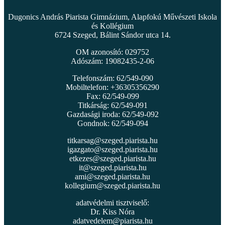
Dugonics András Piarista Gimnázium, Alapfokú Művészeti Iskola
és Kollégium
6724 Szeged, Bálint Sándor utca 14.
OM azonosító: 029752
Adószám: 19082435-2-06
Telefonszám: 62/549-090
Mobiltelefon: +36305356290
Fax: 62/549-099
Titkárság: 62/549-091
Gazdasági iroda: 62/549-092
Gondnok: 62/549-094
titkarsag@szeged.piarista.hu
igazgato@szeged.piarista.hu
etkezes@szeged.piarista.hu
it@szeged.piarista.hu
ami@szeged.piarista.hu
kollegium@szeged.piarista.hu
adatvédelmi tisztviselő:
Dr. Kiss Nóra
adatvedelem@piarista.hu