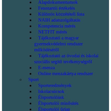
Alapdokumentumok
Fenntartói értékelés
Különös közzétételi lista
NAIH adatszolgáltatás
Kompetencia mérés
NETFIT mérés
Tájékoztató a magyar
gyermekvédelmi rendszer
működéséről
Tájékoztató az óvodai és iskolai
szociális segítő tevékenységről
E-menza
Online menzakártya rendszer
Sport
Sporteredmények
Iskolacsúcsok
Élsportolóink
Élsportolói minősítés
Élsportolói űrlap