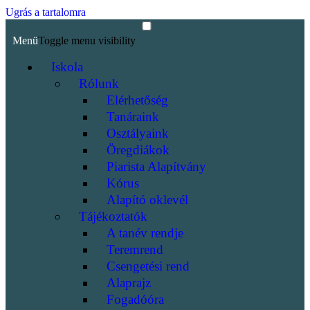
Ugrás a tartalomra
Menü
Toggle menu visibility
Iskola
Rólunk
Elérhetőség
Tanáraink
Osztályaink
Öregdiákok
Piarista Alapítvány
Kórus
Alapító oklevél
Tájékoztatók
A tanév rendje
Teremrend
Csengetési rend
Alaprajz
Fogadóóra