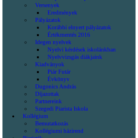
Versenyek
Eredmények
Pályázatok
Korábbi elnyert pályázatok
Értékmentés 2016
Idegen nyelvek
Nyelvi kérdések iskolánkban
Nyelvvizsgás diákjaink
Kiadványok
Piár Futár
Évkönyv
Dugonics András
Díjazottak
Partnereink
Szegedi Piarista Iskola
Kollégium
Bemutatkozás
Kollégiumi házirend