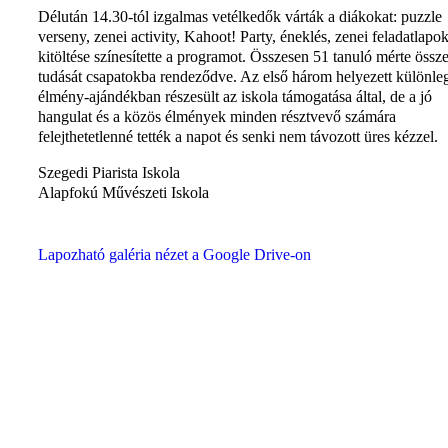
Délután 14.30-tól izgalmas vetélkedők várták a diákokat: puzzle
verseny, zenei activity, Kahoot! Party, éneklés, zenei feladatlapo
kitöltése színesítette a programot. Összesen 51 tanuló mérte össz
tudását csapatokba rendeződve. Az első három helyezett különle
élmény-ajándékban részesült az iskola támogatása által, de a jó
hangulat és a közös élmények minden résztvevő számára
felejthetetlenné tették a napot és senki nem távozott üres kézzel.
Szegedi Piarista Iskola
Alapfokú Művészeti Iskola
Lapozható galéria nézet a Google Drive-on