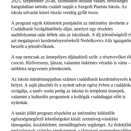
2025. szeptember 20-án, szombaton délután vidám, bensőséges
hangulatban tartotta családi napját a Szegedi Piarista Iskola. Az
iskola udvarán közel ötszáz vendég gyűlt össze.
A program egyik kitüntetett pontjaként az intézmény átvehette a
Családbarát Szolgáltatóhely-díjat, amelyet egy részletes
auditfolyamat után ítéltek oda az iskolának. A díj jelentőségéről é
azt megalapozó kezdeményezésekről Nedelkovics Alíz igazgató
beszélt a jelenlévőknek.
A nap nemcsak az ünnepélyes díjátadóról szólt: a résztvevőket él
csocsó, főzőverseny, íjászat, valamint önkéntes véradás is várta –
utóbbira negyvenen jelentkeztek.
Az iskola mindennapjaiban számos családbarát kezdeményezés 
helyet. A saját játszótér és a nyitott udvar egész évben a családok
szolgálja, a tanév során pedig az iskolai és templomi ünnepek,
valamint a kulturális programok a kollégák családtagjai előtt is
nyitottak.
A tanári jóllét program részeként az intézmény különféle
egészségmegőrző lehetőségeket kínál: szemüveg-vásárlási
támogatást, úszásbérletet, mentálhigiénés segítséget. Az érdeklőd
pedagógusok számára rendszeresek a támogató esetmegbeszélése