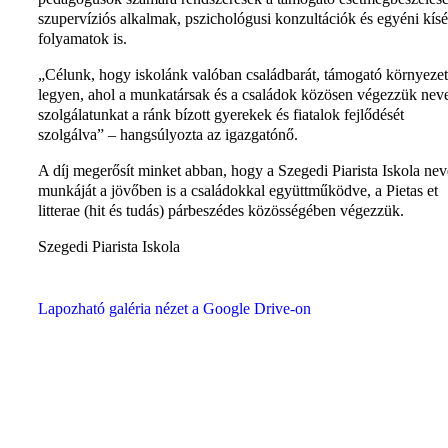
szupervíziós alkalmak, pszichológusi konzultációk és egyéni kís
folyamatok is.
„Célunk, hogy iskolánk valóban családbarát, támogató környezet
legyen, ahol a munkatársak és a családok közösen végezzük neve
szolgálatunkat a ránk bízott gyerekek és fiatalok fejlődését
szolgálva” – hangsúlyozta az igazgatónő.
A díj megerősít minket abban, hogy a Szegedi Piarista Iskola nev
munkáját a jövőben is a családokkal együttműködve, a Pietas et
litterae (hit és tudás) párbeszédes közösségében végezzük.
Szegedi Piarista Iskola
Lapozható galéria nézet a Google Drive-on