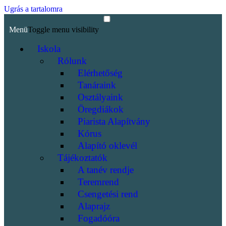
Ugrás a tartalomra
Menü
Toggle menu visibility
Iskola
Rólunk
Elérhetőség
Tanáraink
Osztályaink
Öregdiákok
Piarista Alapítvány
Kórus
Alapító oklevél
Tájékoztatók
A tanév rendje
Teremrend
Csengetési rend
Alaprajz
Fogadóóra