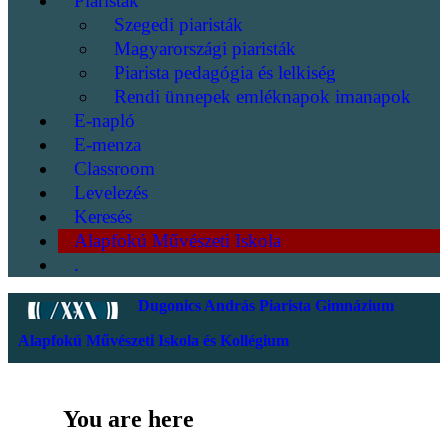
Piaristák
Szegedi piaristák
Magyarországi piaristák
Piarista pedagógia és lelkiség
Rendi ünnepek emléknapok imanapok
E-napló
E-menza
Classroom
Levelezés
Keresés
Alapfokú Művészeti Iskola
.
Dugonics András Piarista Gimnázium
Alapfokú Művészeti Iskola és Kollégium
You are here