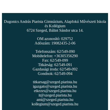
Dugonics András Piarista Gimnázium, Alapfokú Művészeti Iskola
és Kollégium
6724 Szeged, Bálint Sándor utca 14.
OM azonosító: 029752
Adószám: 19082435-2-06
Telefonszám: 62/549-090
Mobiltelefon: +36305356290
Fax: 62/549-099
Titkárság: 62/549-091
Gazdasági iroda: 62/549-092
Gondnok: 62/549-094
titkarsag@szeged.piarista.hu
igazgato@szeged.piarista.hu
etkezes@szeged.piarista.hu
it@szeged.piarista.hu
ami@szeged.piarista.hu
kollegium@szeged.piarista.hu