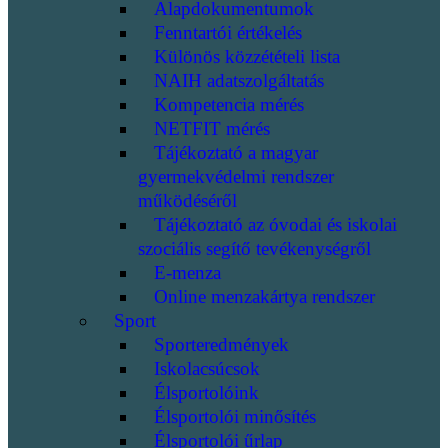
Alapdokumentumok
Fenntartói értékelés
Különös közzétételi lista
NAIH adatszolgáltatás
Kompetencia mérés
NETFIT mérés
Tájékoztató a magyar
gyermekvédelmi rendszer
működéséről
Tájékoztató az óvodai és iskolai
szociális segítő tevékenységről
E-menza
Online menzakártya rendszer
Sport
Sporteredmények
Iskolacsúcsok
Élsportolóink
Élsportolói minősítés
Élsportolói űrlap