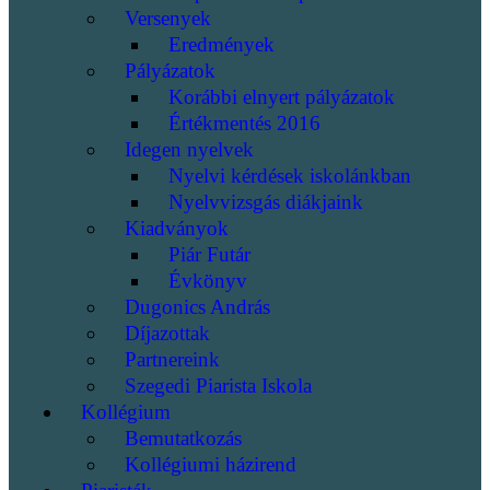
Versenyek
Eredmények
Pályázatok
Korábbi elnyert pályázatok
Értékmentés 2016
Idegen nyelvek
Nyelvi kérdések iskolánkban
Nyelvvizsgás diákjaink
Kiadványok
Piár Futár
Évkönyv
Dugonics András
Díjazottak
Partnereink
Szegedi Piarista Iskola
Kollégium
Bemutatkozás
Kollégiumi házirend