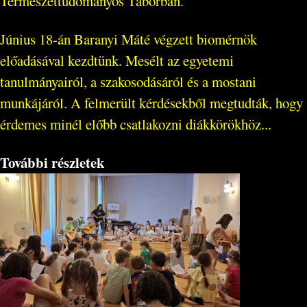
Természettudományos Táborban.
Június 18-án Baranyi Máté végzett biomérnök
előadásával kezdtünk. Mesélt az egyetemi
tanulmányairól, a szakosodásáról és a mostani
munkájáról. A felmerült kérdésekből megtudták, hogy
érdemes minél előbb csatlakozni diákkörökhöz...
További részletek