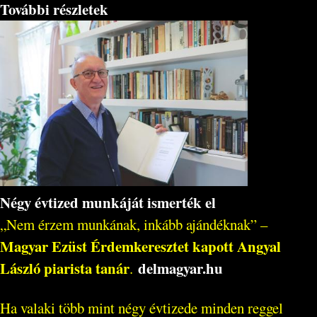
További részletek
Négy évtized munkáját ismerték el
„Nem érzem munkának, inkább ajándéknak” –
Magyar Ezüst Érdemkeresztet kapott Angyal
László piarista tanár
delmagyar.hu
.
Ha valaki több mint négy évtizede minden reggel