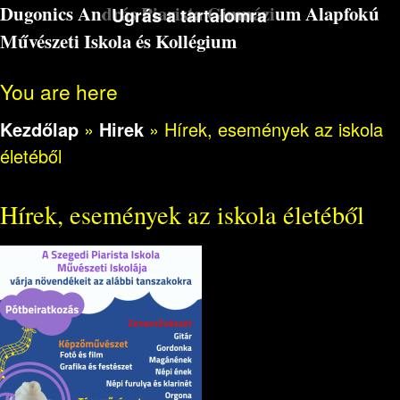
Dugonics András Piarista Gimnázium Alapfokú
Ugrás a tartalomra
Művészeti Iskola és Kollégium
You are here
Kezdőlap
»
Hirek
»
Hírek, események az iskola
életéből
Hírek, események az iskola életéből