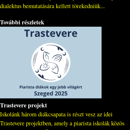
dialektus bemutatására kellett törekedniük...
További részletek
Trastevere projekt
Iskolánk három diákcsapata is részt vesz az idei
Trastevere projektben, amely a piarista iskolák közös