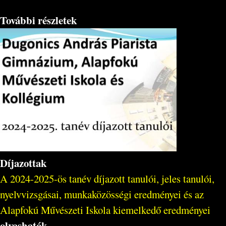
További részletek
Díjazottak
A 2024-2025-ös tanév díjazott tanulói, jeles tanulói,
nyelvvizsgásai, munkaközösségi eredményei és az
Alapfokú Művészeti Iskola kiemelkedő eredményei
olvashatók
.