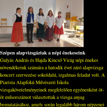
Szépen alapvizsgáztak a népi énekeseink
Gulyás András és Hajda Kincső Virág népi énekes
növendékeink számára a hatodik évet záró alapvizsga
koncert szervezése sokoldalú, izgalmas feladat volt. A
Piarista Alapfokú Művészeti Iskola
vizsgakövetelményeinek megfelelően egyénenként öt-
öt műsorszámot választottak a vizsga anyag
bemutatásához, amely során legalább három népzenei