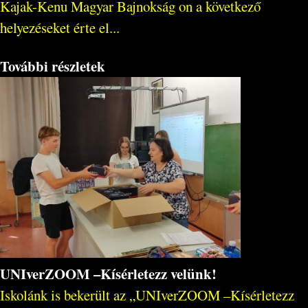
Kajak-Kenu Magyar Bajnokság on a következő
helyezéseket érte el...
További részletek
UNIverZOOM –Kísérletezz velünk!
Iskolánk is bekerült az „UNIverZOOM –Kísérletezz