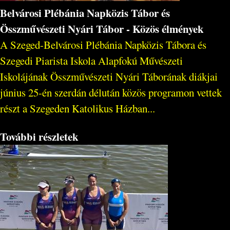
Belvárosi Plébánia Napközis Tábor és
Összművészeti Nyári Tábor - Közös élmények
A Szeged-Belvárosi Plébánia Napközis Tábora és
Szegedi Piarista Iskola Alapfokú Művészeti
Iskolájának Összművészeti Nyári Táborának diákjai
június 25-én szerdán délután közös programon vettek
részt a Szegeden Katolikus Házban...
További részletek