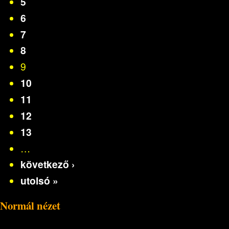
5
6
7
8
9
10
11
12
13
…
következő ›
utolsó »
Normál nézet