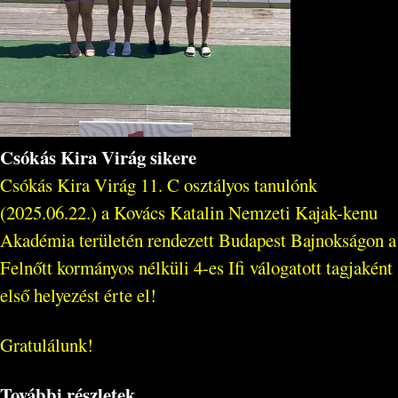
Csókás Kira Virág sikere
Csókás Kira Virág 11. C osztályos tanulónk
(2025.06.22.) a Kovács Katalin Nemzeti Kajak-kenu
Akadémia területén rendezett Budapest Bajnokságon a
Felnőtt kormányos nélküli 4-es Ifi válogatott tagjaként
első helyezést érte el!
Gratulálunk!
További részletek