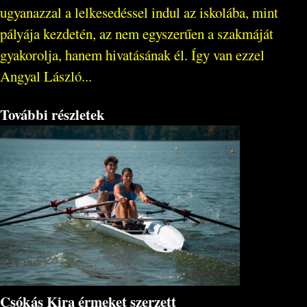
ugyanazzal a lelkesedéssel indul az iskolába, mint
pályája kezdetén, az nem egyszerűen a szakmáját
gyakorolja, hanem hivatásának él. Így van ezzel
Angyal László...
További részletek
Csókás Kira érmeket szerzett