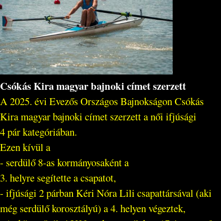
Csókás Kira magyar bajnoki címet szerzett
A 2025. évi Evezős Országos Bajnokságon Csókás
Kira magyar bajnoki címet szerzett a női ifjúsági
4 pár kategóriában.
Ezen kívül a
- serdülő 8-as kormányosaként a
3. helyre segítette a csapatot,
- ifjúsági 2 párban Kéri Nóra Lili csapattársával (aki
még serdülő korosztályú) a 4. helyen végeztek,