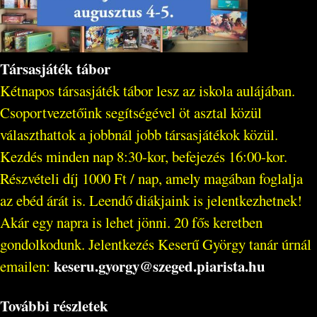
Társasjáték tábor
Kétnapos társasjáték tábor lesz az iskola aulájában.
Csoportvezetőink segítségével öt asztal közül
választhattok a jobbnál jobb társasjátékok közül.
Kezdés minden nap 8:30-kor, befejezés 16:00-kor.
Részvételi díj 1000 Ft / nap, amely magában foglalja
az ebéd árát is. Leendő diákjaink is jelentkezhetnek!
Akár egy napra is lehet jönni. 20 fős keretben
gondolkodunk. Jelentkezés Keserű György tanár úrnál
keseru.gyorgy@szeged.piarista.hu
emailen:
További részletek