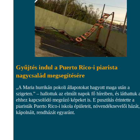
Gyűjtés indul a Puerto Rico-i piarista
nagycsalád megsegítésére
„A Maria hurrikán pokoli állapotokat hagyott maga után a
szigeten.” – hallottuk az elmúlt napok fő híreiben, és láthattuk 
ehhez kapcsolódó megrázó képeket is. E pusztítás érintette a
piaristák Puerto Rico-i iskola épületeit, növendéknevelői házát,
kápolnáit, rendházát egyaránt.