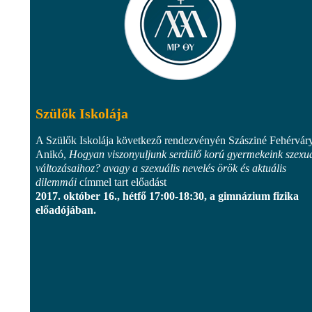
Szülők Iskolája
A Szülők Iskolája következő rendezvényén Szásziné Fehérvár
Anikó,
Hogyan viszonyuljunk serdülő korú gyermekeink szexuá
változásaihoz? avagy a szexuális nevelés örök és aktuális
dilemmái
címmel tart előadást
2017. október 16., hétfő 17:00-18:30, a gimnázium fizika
előadójában.