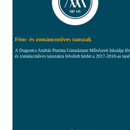
Fém- és zománcműves tanszak
A Dugonics András Piarista Gimnázium Művészeti Iskolája fé
és zománcműves tanszakra felvételt hirdet a 2017-2018-as tané