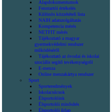
Alapdokumentumok
Fenntartói értékelés
Különös közzétételi lista
NAIH adatszolgáltatás
Kompetencia mérés
NETFIT mérés
Tájékoztató a magyar
gyermekvédelmi rendszer
működéséről
Tájékoztató az óvodai és iskolai
szociális segítő tevékenységről
E-menza
Online menzakártya rendszer
Sport
Sporteredmények
Iskolacsúcsok
Élsportolóink
Élsportolói minősítés
Élsportolói űrlap