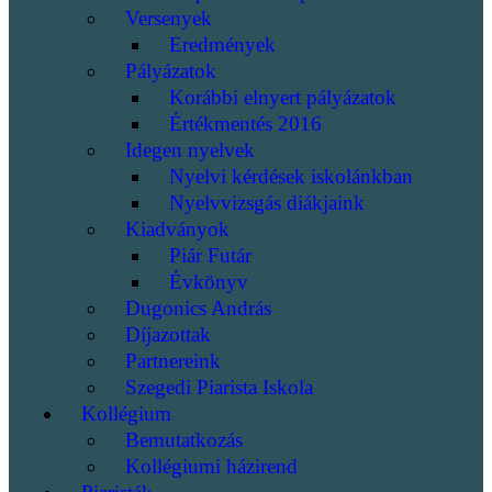
Versenyek
Eredmények
Pályázatok
Korábbi elnyert pályázatok
Értékmentés 2016
Idegen nyelvek
Nyelvi kérdések iskolánkban
Nyelvvizsgás diákjaink
Kiadványok
Piár Futár
Évkönyv
Dugonics András
Díjazottak
Partnereink
Szegedi Piarista Iskola
Kollégium
Bemutatkozás
Kollégiumi házirend