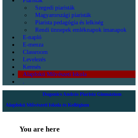
Piaristák
Szegedi piaristák
Magyarországi piaristák
Piarista pedagógia és lelkiség
Rendi ünnepek emléknapok imanapok
E-napló
E-menza
Classroom
Levelezés
Keresés
Alapfokú Művészeti Iskola
.
Dugonics András Piarista Gimnázium
Alapfokú Művészeti Iskola és Kollégium
You are here