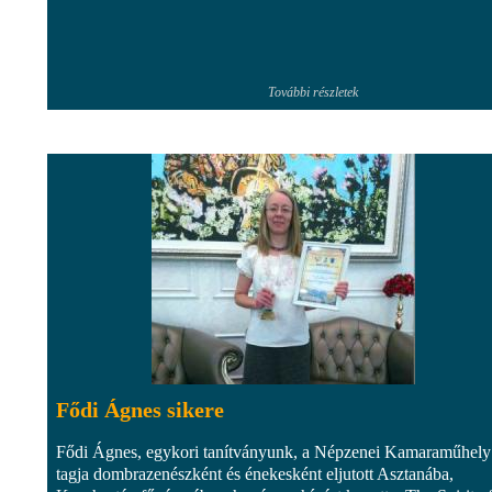
További részletek
Fődi Ágnes sikere
Fődi Ágnes, egykori tanítványunk, a Népzenei Kamaraműhely
tagja dombrazenészként és énekesként eljutott Asztanába,