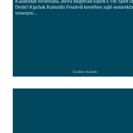
Kazahsztán fővárosába, ahová meghívást kapott a The Spirit o
Desht'i Kipchak Kulturális Fesztivál keretében zajló nemzetköz
versenyre...
További részletek