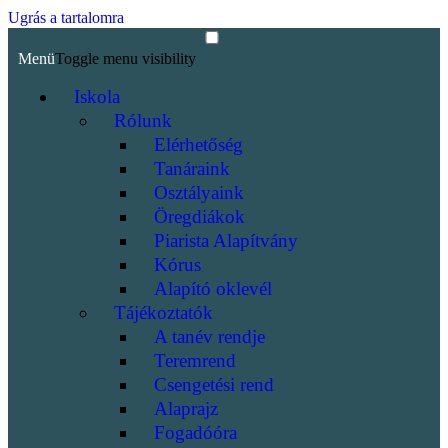
Ugrás a tartalomra
Menü
Toggle menu visibility
Iskola
Rólunk
Elérhetőség
Tanáraink
Osztályaink
Öregdiákok
Piarista Alapítvány
Kórus
Alapító oklevél
Tájékoztatók
A tanév rendje
Teremrend
Csengetési rend
Alaprajz
Fogadóóra